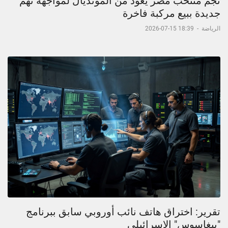
نجم منتخب مصر يعود من المونديال لمواجهة تهم
جديدة ببيع مركبة فاخرة
الرياضة
-
18:39 15-07-2026
تقرير: اختراق هاتف نائب أوروبي سابق ببرنامج
"بيغاسوس" الإسرائيلي