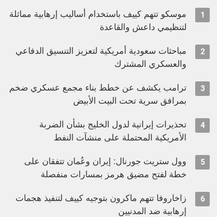
موسكو تتهم كييف باستخدام أساليب إرهابية مماثلة
1
لتنظيمي داعش والقاعدة
مباحثات سعودية أمريكية لتعزيز التنسيق الدفاعي
2
والعسكري المشترك
ترامب يكشف عن خطط بناء مجمع عسكري ضخم
3
بمرافق سرية تحت البيت الأبيض
تحذيرات إيرانية لدول الخليج بشأن الضربة
4
الأمريكية المحتملة على منشآت النفط
وول ستريت جورنال: إيران وعُمان تتفقان على
5
خطة لفتح مضيق هرمز بمسارات منفصلة
زاخاروفا تتهم ماكرون بتوجيه كييف لتنفيذ هجمات
6
إرهابية ضد المدنيين