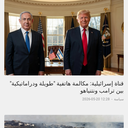
قناة إسرائيلية: مكالمة هاتفية "طويلة ودراماتيكية"
بين ترامب ونتنياهو
سياسة
-
12:28 20-05-2026