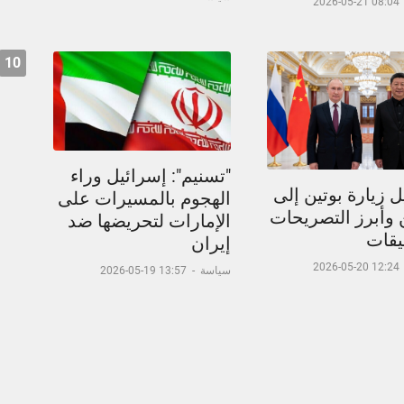
08:04 21-05-2026
10
"تسنيم": إسرائيل وراء
 زيارة بوتين إلى
الهجوم بالمسيرات على
 وأبرز التصريحات
الإمارات لتحريضها ضد
يقات
إيران
12:24 20-05-2026
سياسة
-
13:57 19-05-2026