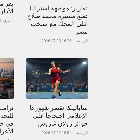
يقر م
تقارير: مواجهة أستراليا
الأذا
تضع مسيرة محمد صلاح
الشرق ا
على المحك مع منتخب
مصر
الرياضة
-
16:26 03-07-2026
سابالينكا تقصر ظهورها
ترامب
الإعلامي احتجاجاً على
للتحدث
جوائز رولان غاروس
في خر
الأعر
الرياضة
-
15:54 22-05-2026