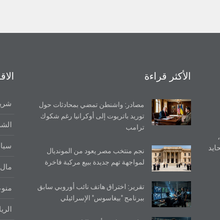
الأكثر قراءة
الاق
شريط
مصادر: واشنطن تمضي بمحادثات حول
توريد باتريوت إلى أوكرانيا رغم شكوك
الشر
ترامب
سيا
ايد
نجم منتخب مصر يعود من المونديال
لمواجهة تهم جديدة ببيع مركبة فاخرة
مال 
تقرير: اختراق هاتف نائب أوروبي سابق
منو
ببرنامج "بيغاسوس" الإسرائيلي
الري