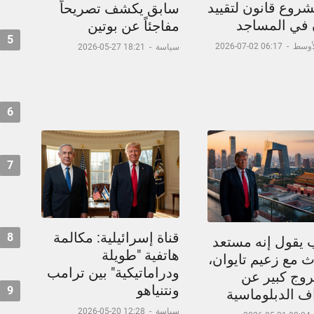
شروع قانون لتقييد
سابق يكشف تصريحاً
ن في المساجد
مفاجئاً عن بوتين
5
لأوسط
-
06:17 02-07-2026
سياسة
-
18:21 27-05-2026
6
7
قناة إسرائيلية: مكالمة
8
 يقول إنه مستعد
هاتفية "طويلة
 مع زعيم تايوان،
ودراماتيكية" بين ترامب
وج كبير عن
ونتنياهو
9
اف الدبلوماسية
سياسة
-
12:28 20-05-2026