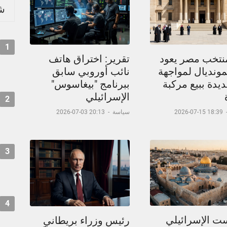
شر
1
نتخب مصر يعود
تقرير: اختراق هاتف
مونديال لمواجهة
نائب أوروبي سابق
يدة ببيع مركبة
ببرنامج "بيغاسوس"
الإسرائيلي
2
18:39 15-07-2026
سياسة
-
20:13 03-07-2026
3
4
ست الإسرائيلي
رئيس وزراء بريطاني