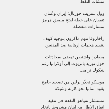
منشآت النفط
وول ستريت جورنال: إيران وعُمان
تتفقان على خطة لفتح مضيق هرمز
بمسارات منفصلة
زاخاروفا تتهم ماكرون بتوجيه كييف
لتنفيذ هجمات إرهابية ضد المدنيين
مصادر: واشنطن تمضي بمحادثات
حول توريد باتريوت إلى أوكرانيا رغم
شكوك ترامب
موسكو تحذّر برلين من تصعيد جامح
يقود ألمانيا نحو كارثة وشيكة
مستشار نتنياهو: التقدم في تنفيذ
اتفاق الإطار مع لبنان مشروط باتخاذ