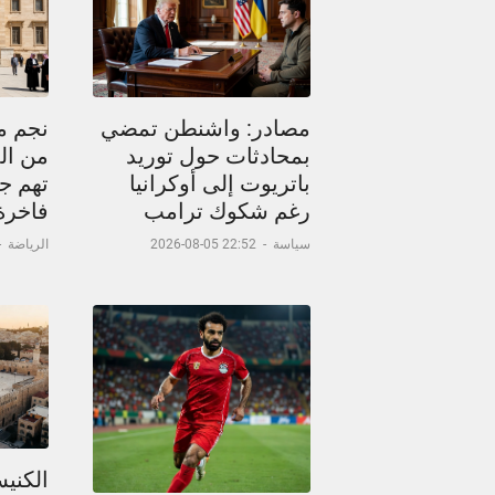
مصادر: واشنطن تمضي
نجم م
بمحادثات حول توريد
من ال
باتريوت إلى أوكرانيا
تهم جد
رغم شكوك ترامب
فاخرة
سياسة
-
22:52 05-08-2026
الرياضة
-
الكني