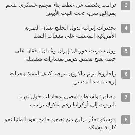
ترامب يكشف عن خطط بناء مجمع عسكري ضخم
3
بمرافق سرية تحت البيت الأبيض
تحذيرات إيرانية لدول الخليج بشأن الضربة
4
الأمريكية المحتملة على منشآت النفط
وول ستريت جورنال: إيران وعُمان تتفقان على
5
خطة لفتح مضيق هرمز بمسارات منفصلة
زاخاروفا تتهم ماكرون بتوجيه كييف لتنفيذ هجمات
6
إرهابية ضد المدنيين
مصادر: واشنطن تمضي بمحادثات حول توريد
7
باتريوت إلى أوكرانيا رغم شكوك ترامب
موسكو تحذّر برلين من تصعيد جامح يقود ألمانيا نحو
8
كارثة وشيكة