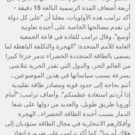
أربعة أضعاف المدة الرسمية البالغة 15 دقيقة -
أكد ترامب هذه الأولويات، معلنا أن "على كل دولة
أن تقدم مصالحها الخاصة على أجندة تعاونية
أوسع". وقال ترامب للقادة في قاعة الجمعية
العامة للأمم المتحدة: "الهجرة والتكلفة الباهظة لما
يسمى بالطاقة المتجددة الخضراء تدمر جزءا كبيرا
من العالم الحر، والدول التي تقدر الحرية تتلاشى
بسرعة بسبب سياساتها في هذين الموضوعين..
أنتم بحاجة إلى حدود قوية ومصادر طاقة تقليدية
إذا أردتم استعادة عظمتكم". وأضاف ترامب: "أمام
أوروبا طريق طويل، والعديد من دولها على شفا
الدمار بسبب أجندة الطاقة الخضراء.. الهجرة
وأفكارهم الانتحارية في مجال الطاقة ستؤديان إلى
هلاك أوروبا". كما أكد ترامب على ضرورة اتخاذ