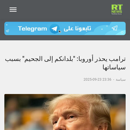
ترامب يحذر أوروبا: "بلدانكم إلى الجحيم" بسبب
سياساتها
سياسة
-
23:36 23-09-2025