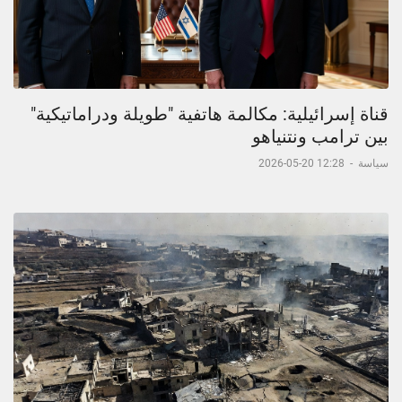
قناة إسرائيلية: مكالمة هاتفية "طويلة ودراماتيكية"
بين ترامب ونتنياهو
سياسة
-
12:28 20-05-2026