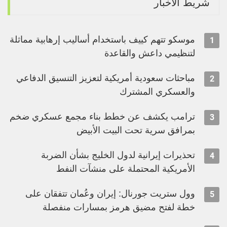
شريط الأخبار
موسكو تتهم كييف باستخدام أساليب إرهابية مماثلة
1
لتنظيمي داعش والقاعدة
مباحثات سعودية أمريكية لتعزيز التنسيق الدفاعي
2
والعسكري المشترك
ترامب يكشف عن خطط بناء مجمع عسكري ضخم
3
بمرافق سرية تحت البيت الأبيض
تحذيرات إيرانية لدول الخليج بشأن الضربة
4
الأمريكية المحتملة على منشآت النفط
وول ستريت جورنال: إيران وعُمان تتفقان على
5
خطة لفتح مضيق هرمز بمسارات منفصلة