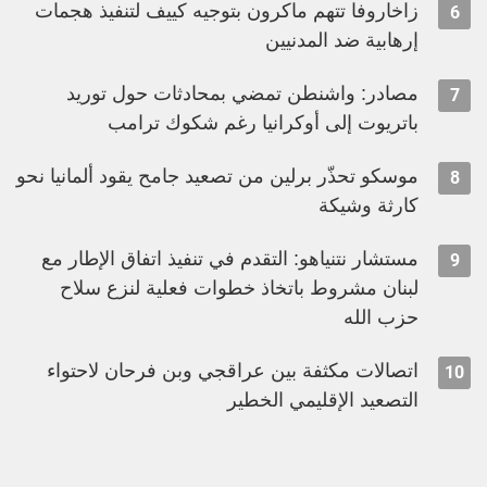
زاخاروفا تتهم ماكرون بتوجيه كييف لتنفيذ هجمات
6
إرهابية ضد المدنيين
مصادر: واشنطن تمضي بمحادثات حول توريد
7
باتريوت إلى أوكرانيا رغم شكوك ترامب
موسكو تحذّر برلين من تصعيد جامح يقود ألمانيا نحو
8
كارثة وشيكة
مستشار نتنياهو: التقدم في تنفيذ اتفاق الإطار مع
9
لبنان مشروط باتخاذ خطوات فعلية لنزع سلاح
حزب الله
اتصالات مكثفة بين عراقجي وبن فرحان لاحتواء
10
التصعيد الإقليمي الخطير