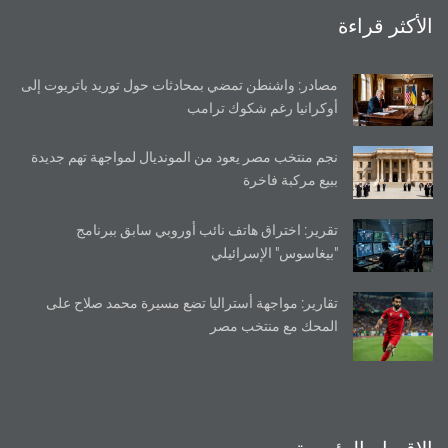
الأكثر قراءة
مصادر: واشنطن تمضي بمحادثات حول توريد باتريوت إلى
أوكرانيا رغم شكوك ترامب
نجم منتخب مصر يعود من المونديال لمواجهة تهم جديدة
ببيع مركبة فاخرة
تقرير: اختراق هاتف نائب أوروبي سابق ببرنامج
"بيغاسوس" الإسرائيلي
تقارير: مواجهة أستراليا تضع مسيرة محمد صلاح على
المحك مع منتخب مصر