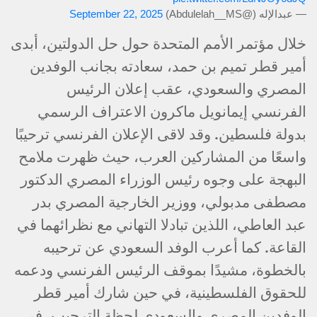
— عبدالإله (@Abdulelah__MS)
September 22, 2025
خلال مؤتمر الأمم المتحدة حول حل الدولتين، أبدى
أمير قطر تميم بن حمد، سعادته بجانب الوفدين
المصري والسعودي، عقب إعلان الرئيس
الفرنسي إيمانويل ماكرون الاعتراف الرسمي
بدولة فلسطين. وقد لاقى الإعلان الفرنسي ترحيبًا
واسعًا من المشاركين العرب، حيث ظهرت ملامح
البهجة على وجوه رئيس الوزراء المصري الدكتور
مصطفى مدبولي، ووزير الخارجية المصري بدر
عبد العاطي، اللذين تبادلا التهاني مع نظرائهما في
القاعة. كما أعرب الوفد السعودي عن ترحيبه
بالخطوة، مشيدًا بموقف الرئيس الفرنسي ودعمه
للحقوق الفلسطينية، في حين شارك أمير قطر
الوفدين المصري والسعودي لحظة الترحيب، في