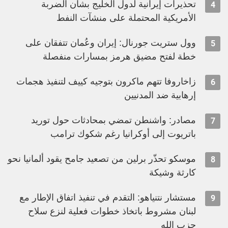
تحذيرات إيرانية لدول الخليج بشأن الضربة
4
الأمريكية المحتملة على منشآت النفط
وول ستريت جورنال: إيران وعُمان تتفقان على
5
خطة لفتح مضيق هرمز بمسارات منفصلة
زاخاروفا تتهم ماكرون بتوجيه كييف لتنفيذ هجمات
6
إرهابية ضد المدنيين
مصادر: واشنطن تمضي بمحادثات حول توريد
7
باتريوت إلى أوكرانيا رغم شكوك ترامب
موسكو تحذّر برلين من تصعيد جامح يقود ألمانيا نحو
8
كارثة وشيكة
مستشار نتنياهو: التقدم في تنفيذ اتفاق الإطار مع
9
لبنان مشروط باتخاذ خطوات فعلية لنزع سلاح
حزب الله