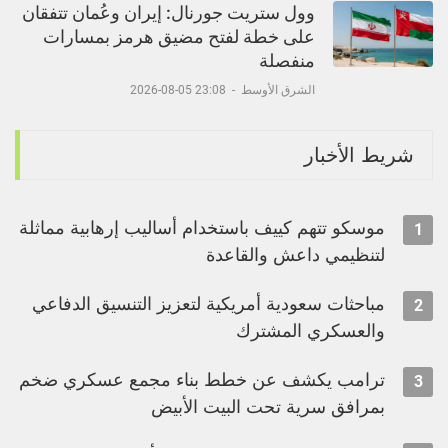
وول ستريت جورنال: إيران وعُمان تتفقان
على خطة لفتح مضيق هرمز بمسارات
منفصلة
الشرق الأوسط
-
23:08 05-08-2026
شريط الأخبار
موسكو تتهم كييف باستخدام أساليب إرهابية مماثلة
1
لتنظيمي داعش والقاعدة
مباحثات سعودية أمريكية لتعزيز التنسيق الدفاعي
2
والعسكري المشترك
ترامب يكشف عن خطط بناء مجمع عسكري ضخم
3
بمرافق سرية تحت البيت الأبيض