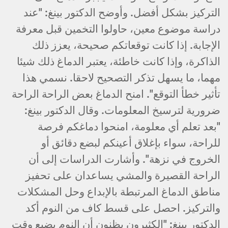
التركيز بشكل أفضل. وأوضح الدكتور بينغ: "عند
دراسة موضوع معين، حاولوا التخمين قبل معرفة
الإجابة. إذا كانت توقعاتكم صحيحة، يعزز ذلك
الذاكرة، وإذا كانت خاطئة، يعتبر الدماغ ذلك شيئا
مهما، ما يسهل تذكر التصحيح لاحقا. نسمي هذا
تأثير خطأ التوقع". امنح الدماغ بعض الراحة الراحة
ضرورية لترسيخ المعلومات. وقال الدكتور بينغ:
"بعد تعلم أي معلومة، امنحوا دماغكم فرصة
للراحة، سواء بإغلاق أعينكم لبضع دقائق أو
الخروج في نزهة". وأشارت الدراسات إلى أن
الراحة القصيرة والمشي يساعدان على تحفيز
مناطق الدماغ المرتبطة بالإبداع وحل المشكلات
والتركيز. احصل على قسط كاف من النوم أكد
الدكتور بينغ: "الكثيرون يظنون أن النوم يضيع وقت