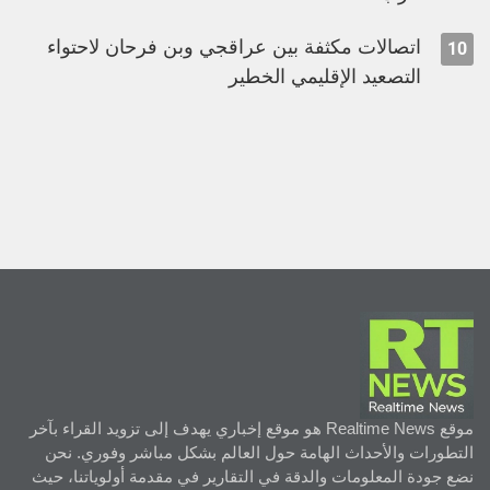
اتصالات مكثفة بين عراقجي وبن فرحان لاحتواء
10
التصعيد الإقليمي الخطير
موقع Realtime News هو موقع إخباري يهدف إلى تزويد القراء بآخر
التطورات والأحداث الهامة حول العالم بشكل مباشر وفوري. نحن
نضع جودة المعلومات والدقة في التقارير في مقدمة أولوياتنا، حيث