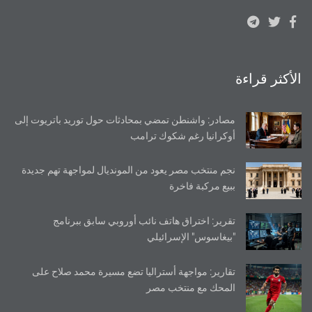
الأكثر قراءة
مصادر: واشنطن تمضي بمحادثات حول توريد باتريوت إلى
أوكرانيا رغم شكوك ترامب
نجم منتخب مصر يعود من المونديال لمواجهة تهم جديدة
ببيع مركبة فاخرة
تقرير: اختراق هاتف نائب أوروبي سابق ببرنامج
"بيغاسوس" الإسرائيلي
تقارير: مواجهة أستراليا تضع مسيرة محمد صلاح على
المحك مع منتخب مصر