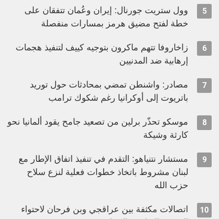
وول ستريت جورنال: إيران وعُمان تتفقان على
5
خطة لفتح مضيق هرمز بمسارات منفصلة
زاخاروفا تتهم ماكرون بتوجيه كييف لتنفيذ هجمات
6
إرهابية ضد المدنيين
مصادر: واشنطن تمضي بمحادثات حول توريد
7
باتريوت إلى أوكرانيا رغم شكوك ترامب
موسكو تحذّر برلين من تصعيد جامح يقود ألمانيا نحو
8
كارثة وشيكة
مستشار نتنياهو: التقدم في تنفيذ اتفاق الإطار مع
9
لبنان مشروط باتخاذ خطوات فعلية لنزع سلاح
حزب الله
اتصالات مكثفة بين عراقجي وبن فرحان لاحتواء
10