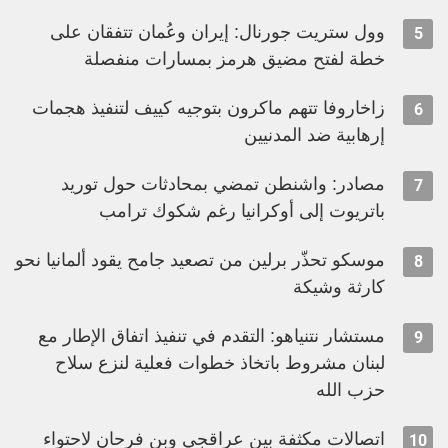
وول ستريت جورنال: إيران وعُمان تتفقان على
5
خطة لفتح مضيق هرمز بمسارات منفصلة
زاخاروفا تتهم ماكرون بتوجيه كييف لتنفيذ هجمات
6
إرهابية ضد المدنيين
مصادر: واشنطن تمضي بمحادثات حول توريد
7
باتريوت إلى أوكرانيا رغم شكوك ترامب
موسكو تحذّر برلين من تصعيد جامح يقود ألمانيا نحو
8
كارثة وشيكة
مستشار نتنياهو: التقدم في تنفيذ اتفاق الإطار مع
9
لبنان مشروط باتخاذ خطوات فعلية لنزع سلاح
حزب الله
اتصالات مكثفة بين عراقجي وبن فرحان لاحتواء
10