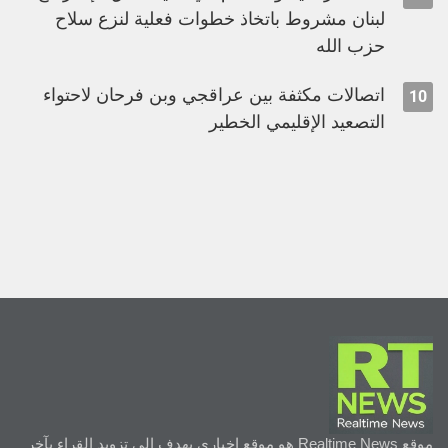
لبنان مشروط باتخاذ خطوات فعلية لنزع سلاح
حزب الله
اتصالات مكثفة بين عراقجي وبن فرحان لاحتواء
10
التصعيد الإقليمي الخطير
موقع Realtime News هو موقع إخباري يهدف إلى تزويد القراء بآخر