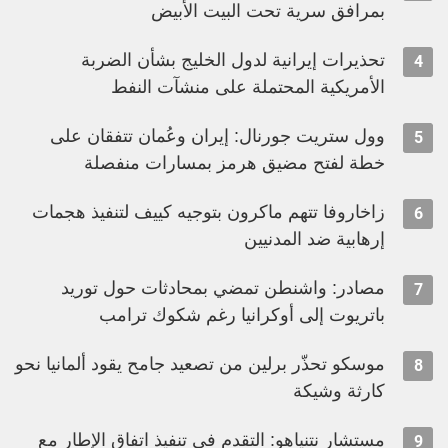
بمرافق سرية تحت البيت الأبيض
تحذيرات إيرانية لدول الخليج بشأن الضربة
4
الأمريكية المحتملة على منشآت النفط
وول ستريت جورنال: إيران وعُمان تتفقان على
5
خطة لفتح مضيق هرمز بمسارات منفصلة
زاخاروفا تتهم ماكرون بتوجيه كييف لتنفيذ هجمات
6
إرهابية ضد المدنيين
مصادر: واشنطن تمضي بمحادثات حول توريد
7
باتريوت إلى أوكرانيا رغم شكوك ترامب
موسكو تحذّر برلين من تصعيد جامح يقود ألمانيا نحو
8
كارثة وشيكة
مستشار نتنياهو: التقدم في تنفيذ اتفاق الإطار مع
9