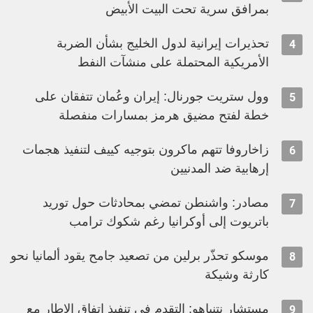
بمرافق سرية تحت البيت الأبيض
تحذيرات إيرانية لدول الخليج بشأن الضربة
4
الأمريكية المحتملة على منشآت النفط
وول ستريت جورنال: إيران وعُمان تتفقان على
5
خطة لفتح مضيق هرمز بمسارات منفصلة
زاخاروفا تتهم ماكرون بتوجيه كييف لتنفيذ هجمات
6
إرهابية ضد المدنيين
مصادر: واشنطن تمضي بمحادثات حول توريد
7
باتريوت إلى أوكرانيا رغم شكوك ترامب
موسكو تحذّر برلين من تصعيد جامح يقود ألمانيا نحو
8
كارثة وشيكة
مستشار نتنياهو: التقدم في تنفيذ اتفاق الإطار مع
9