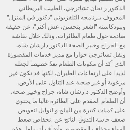
الدكتور رانجان تشاترجي، الطبيب البريطاني
المعروف ببرنامجه التلفزيوني "دكتور في المنزل"
وببودكاسته "اشعر بتحسن، عش أكثر"، عن حقيقة
صادمة حول طعام الطائرات، وذلك خلال نقاشه
مع الجراح وخبير الصحة الدكتور دارشان شاه.
ونقل تشاترجي حوارا مع مدير خدمات المقصورة
الذي أكد أن مكونات الطعام تعدّ خصيصا لجعله
لذيذا على ارتفاعات الطيران، لكنها قد تكون غير
مرغوبة أو غير صحية عند التناول على الأرض.
وأوضح الدكتور دارشان شاه، جراح وخبير صحة،
أن الطعام المقدم على الطائرة غالبا ما يحتوي
على كميات كبيرة من الملح والتوابل لتعويض
ضعف حاسة التذوق الناتج عن انخفاض ضغط
الهواء وجفاف المقصورة. وأضاف أن تناول هذه