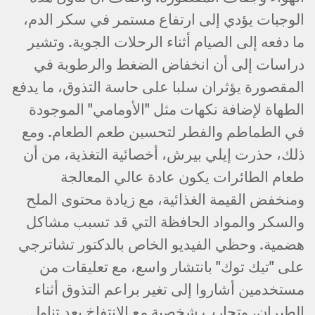
الوجبات يؤدي إلى ارتفاع مستمر في سكر الدم،
ما دفعه إلى الصيام أثناء الرحلات الجوية. وتشير
دراسات إلى أن انخفاض الضغط والرطوبة في
المقصورة يؤثران سلبا على حاسة التذوق، ما يدفع
الطهاة لإضافة نكهات مثل "الأومامي" الموجودة
في الطماطم والفطر لتحسين طعم الطعام. ومع
ذلك، حذرت إيلي بيرش، أخصائية التغذية، من أن
طعام الطائرات يكون عادة عالي المعالجة
ومنخفض القيمة الغذائية، مع زيادة محتوى الملح
والسكر والمواد الحافظة التي قد تسبب مشاكل
هضمية. وحظي الفيديو الخاص بالدكتور تشاترجي
على "تيك توك" بانتشار واسع، مع تعليقات من
مستخدمين أشاروا إلى تغير براعم التذوق أثناء
الطيران، وتجارب شخصية مع الانتفاخ بعد تناول