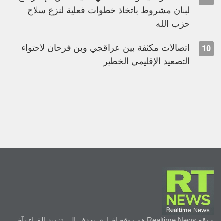
لبنان مشروط باتخاذ خطوات فعلية لنزع سلاح
حزب الله
اتصالات مكثفة بين عراقجي وبن فرحان لاحتواء
10
التصعيد الإقليمي الخطير
موقع Realtime News هو موقع إخباري يهدف إلى تزويد القراء بآخر