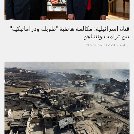
قناة إسرائيلية: مكالمة هاتفية "طويلة ودراماتيكية"
بين ترامب ونتنياهو
سياسة
-
12:28 20-05-2026