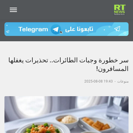
سر خطورة وجبات الطائرات.. تحذيرات يغفلها
المسافرون!
منوعات
-
19:43 08-08-2025