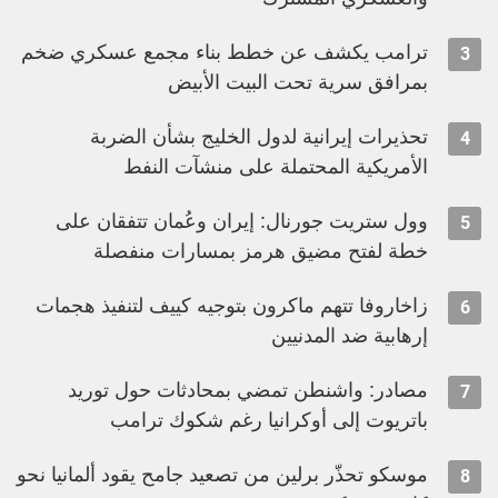
ترامب يكشف عن خطط بناء مجمع عسكري ضخم
3
بمرافق سرية تحت البيت الأبيض
تحذيرات إيرانية لدول الخليج بشأن الضربة
4
الأمريكية المحتملة على منشآت النفط
وول ستريت جورنال: إيران وعُمان تتفقان على
5
خطة لفتح مضيق هرمز بمسارات منفصلة
زاخاروفا تتهم ماكرون بتوجيه كييف لتنفيذ هجمات
6
إرهابية ضد المدنيين
مصادر: واشنطن تمضي بمحادثات حول توريد
7
باتريوت إلى أوكرانيا رغم شكوك ترامب
موسكو تحذّر برلين من تصعيد جامح يقود ألمانيا نحو
8