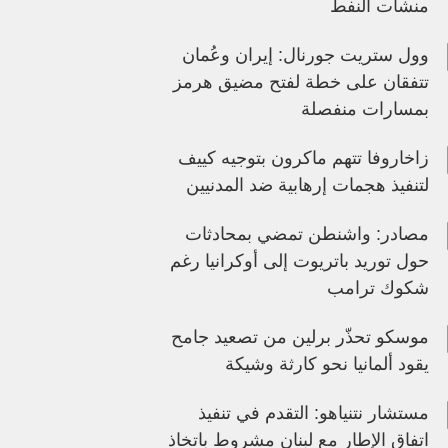
منشآت النفط
وول ستريت جورنال: إيران وعُمان
تتفقان على خطة لفتح مضيق هرمز
بمسارات منفصلة
زاخاروفا تتهم ماكرون بتوجيه كييف
لتنفيذ هجمات إرهابية ضد المدنيين
مصادر: واشنطن تمضي بمحادثات
حول توريد باتريوت إلى أوكرانيا رغم
شكوك ترامب
موسكو تحذّر برلين من تصعيد جامح
يقود ألمانيا نحو كارثة وشيكة
مستشار نتنياهو: التقدم في تنفيذ
اتفاق الإطار مع لبنان مشروط باتخاذ