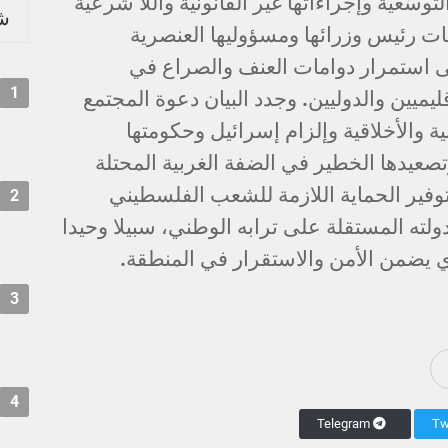
وسّعية وإجراءاتها غير القانونية واللا شرعية
شر
ات رئيس وزرائها ومسؤوليها العنصرية
لى استمرار دوامات العنف والصراع في
1
ليميين والدوليين. وجدد البيان دعوة المجتمع
ة والأخلاقية وإلزام إسرائيل وحكومتها
عيدها الخطير في الضفة الغربية المحتلة
وفير الحماية اللازمة للشعب الفلسطيني
2
لته المستقلة على ترابه الوطني، سبيلا وحيدا
ي يضمن الأمن والاستقرار في المنطقة.
3
4
Telegram