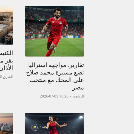
الكني
يقر م
تقارير: مواجهة أستراليا
الأذا
تضع مسيرة محمد صلاح
الشرق ا
على المحك مع منتخب
مصر
الرياضة
-
16:26 03-07-2026