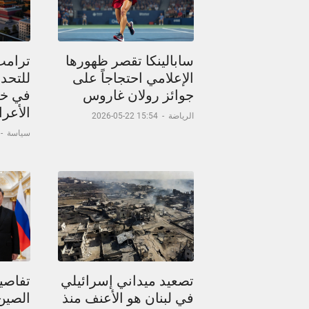
سابالينكا تقصر ظهورها
ترامب
الإعلامي احتجاجاً على
للتحدث
جوائز رولان غاروس
في خر
الأعر
الرياضة
-
15:54 22-05-2026
سياسة
-
تصعيد ميداني إسرائيلي
تفاصيل
في لبنان هو الأعنف منذ
الصين