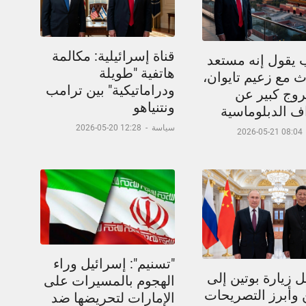
قناة إسرائيلية: مكالمة
 يقول إنه مستعد
هاتفية "طويلة
 مع زعيم تايوان،
ودراماتيكية" بين ترامب
وج كبير عن
ونتنياهو
اف الدبلوماسية
سياسة
-
12:28 20-05-2026
08:04 21-05-2026
"تسنيم": إسرائيل وراء
 زيارة بوتين إلى
الهجوم بالمسيرات على
 وأبرز التصريحات
الإمارات لتحريضها ضد