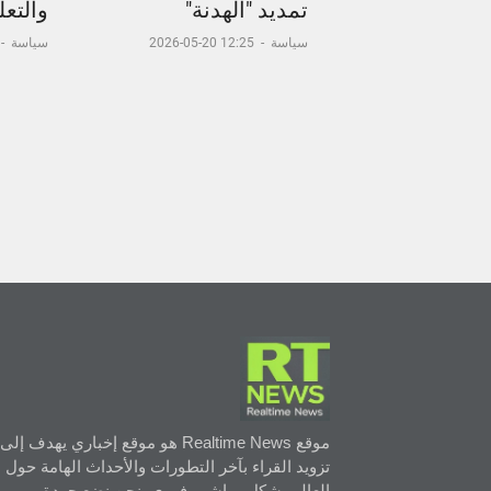
تمديد "الهدنة"
والتعل
سياسة
-
12:25 20-05-2026
سياسة
-
موقع Realtime News هو موقع إخباري يهدف إلى
تزويد القراء بآخر التطورات والأحداث الهامة حول
العالم بشكل مباشر وفوري. نحن نضع جودة