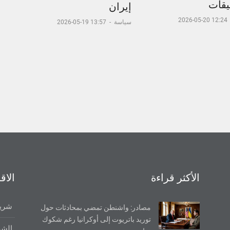
يقات
إيران
12:24 20-05-2026
سياسة
-
13:57 19-05-2026
الأكثر قراءة
الاق
شريط
مصادر: واشنطن تمضي بمحادثات حول
توريد باتريوت إلى أوكرانيا رغم شكوك
الشر