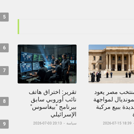
5
6
7
نتخب مصر يعود
تقرير: اختراق هاتف
مونديال لمواجهة
نائب أوروبي سابق
8
يدة ببيع مركبة
ببرنامج "بيغاسوس"
الإسرائيلي
9
18:39 15-07-2026
سياسة
-
20:13 03-07-2026