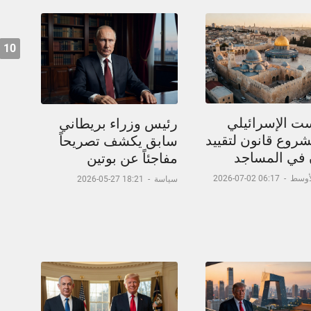
10
ست الإسرائيلي
رئيس وزراء بريطاني
شروع قانون لتقييد
سابق يكشف تصريحاً
ن في المساجد
مفاجئاً عن بوتين
لأوسط
-
06:17 02-07-2026
سياسة
-
18:21 27-05-2026