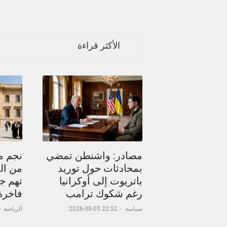
الأكثر قراءة
مصادر: واشنطن تمضي
نجم م
بمحادثات حول توريد
من ال
باتريوت إلى أوكرانيا
تهم جد
رغم شكوك ترامب
فاخرة
سياسة
-
22:52 05-08-2026
الرياضة
-