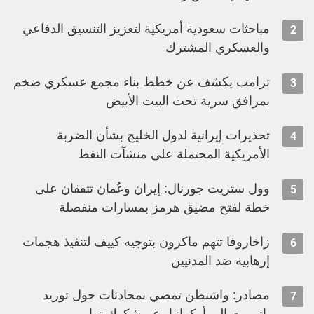
مباحثات سعودية أمريكية لتعزيز التنسيق الدفاعي
2
والعسكري المشترك
ترامب يكشف عن خطط بناء مجمع عسكري ضخم
3
بمرافق سرية تحت البيت الأبيض
تحذيرات إيرانية لدول الخليج بشأن الضربة
4
الأمريكية المحتملة على منشآت النفط
وول ستريت جورنال: إيران وعُمان تتفقان على
5
خطة لفتح مضيق هرمز بمسارات منفصلة
زاخاروفا تتهم ماكرون بتوجيه كييف لتنفيذ هجمات
6
إرهابية ضد المدنيين
مصادر: واشنطن تمضي بمحادثات حول توريد
7