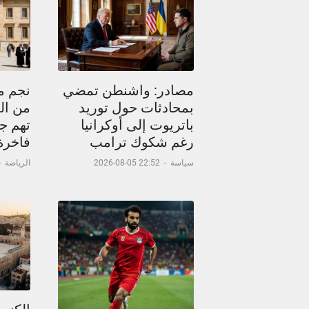
مصادر: واشنطن تمضي
نجم م
بمحادثات حول توريد
من ال
باتريوت إلى أوكرانيا
تهم جد
رغم شكوك ترامب
فاخرة
سياسة
-
22:52 05-08-2026
الرياضة
-