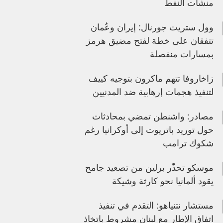
منشآت النفط
وول ستريت جورنال: إيران وعُمان
تتفقان على خطة لفتح مضيق هرمز
بمسارات منفصلة
زاخاروفا تتهم ماكرون بتوجيه كييف
لتنفيذ هجمات إرهابية ضد المدنيين
مصادر: واشنطن تمضي بمحادثات
حول توريد باتريوت إلى أوكرانيا رغم
شكوك ترامب
موسكو تحذّر برلين من تصعيد جامح
يقود ألمانيا نحو كارثة وشيكة
مستشار نتنياهو: التقدم في تنفيذ
اتفاق الإطار مع لبنان مشروط باتخاذ