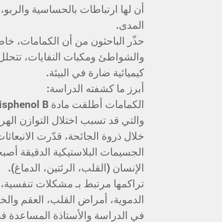
أن لها ارتباطات بالحساسية والربو، 
المدى.
حذّر الباحثون من أن الكمامات، خا
والشواطئ ومكبات النفايات، تتحلل
كيميائية ضارة في البيئة.
أبرز ما كشفته الدراسة:
والتي قد تسبب اختلال التوازن الهر
خلال ذروة الجائحة، قدّرت الانبعاثات بين 282 – 472 رطلا من هذه الما
الجسيمات البلاستيكية الدقيقة أ
الإنسان (القلب، الرئتين، الدماغ).
تراكمها مرتبط بـ مشكلات تنفسية، ت
الدموية، أمراض القلب، العقم وال