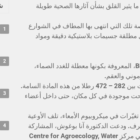
شر
ما يثير القلق بشأن آثارها الصحية طويلة
صة تلك التي انتهى بها المطاف في الشوارع
1
 مطلقة جسيمات بلاستيكية دقيقة ومواد
2
الكمامات أطلقت مادة Bisphenol B، المعروفة بكونها معطلة للغدد الصماء،
موني والعقم.
دة السامة.
3
صبحت موجودة في كل مكان، حتى داخل أعضاء
غيّرات في ميكروبيوم الأمعاء، تلف الأوعية
خرف. ودعت الدكتورة آنا بوغوش، المشاركة
4
في الدراسة والأستاذة المساعدة في مركز Centre for Agroecology, Water