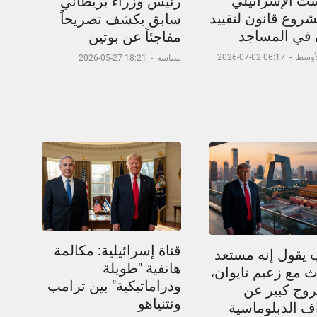
ست الإسرائيلي
رئيس وزراء بريطاني
شروع قانون لتقييد
سابق يكشف تصريحاً
ن في المساجد
مفاجئاً عن بوتين
لأوسط
-
06:17 02-07-2026
سياسة
-
18:21 27-05-2026
قناة إسرائيلية: مكالمة
 يقول إنه مستعد
هاتفية "طويلة
 مع زعيم تايوان،
ودراماتيكية" بين ترامب
وج كبير عن
ونتنياهو
اف الدبلوماسية