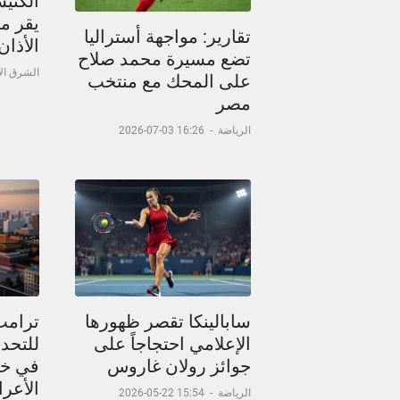
الكني
يقر م
تقارير: مواجهة أستراليا
الأذا
تضع مسيرة محمد صلاح
الشرق ا
على المحك مع منتخب
مصر
الرياضة
-
16:26 03-07-2026
سابالينكا تقصر ظهورها
ترامب
الإعلامي احتجاجاً على
للتحدث
جوائز رولان غاروس
في خر
الأعر
الرياضة
-
15:54 22-05-2026