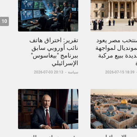
10
نتخب مصر يعود
تقرير: اختراق هاتف
مونديال لمواجهة
نائب أوروبي سابق
يدة ببيع مركبة
ببرنامج "بيغاسوس"
الإسرائيلي
18:39 15-07-2026
سياسة
-
20:13 03-07-2026