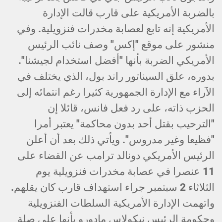
بالضربة الأمريكية على قارب قالت الإدارة
الأمريكية إنه تابع لعصابة مخدرات فنزويلية. وفي
منشور على موقع "إكس" وصف نائب الرئيس
الأمريكي الضربة بأنها "أفضل استخدام لجيشنا".
بدوره، علق السيناتور راند بول، الذي يختلف في
الآراء مع الإدارة الجمهورية كثيرا رغم انتمائه إلى
الحزب ذاته، على رد فعل فانس، قائلا إن
"الترحيب بقتل أحد بدون محاكمة" يعتبر أمرا
"فظيعا وغير مدروس". ويأتي ذلك بعد أن أعلن
الرئيس الأمريكي دونالد ترامب عن القضاء على
11 عنصرا في عصابة مخدرات فنزويلية يوم
الثلاثاء 2 سبتمبر جراء استهداف قارب كان يقلهم.
واتهمت الإدارة الأمريكية السلطات الفنزويلية
وحكومة الرئيس نيكولاس مادورو بأنها على صلة