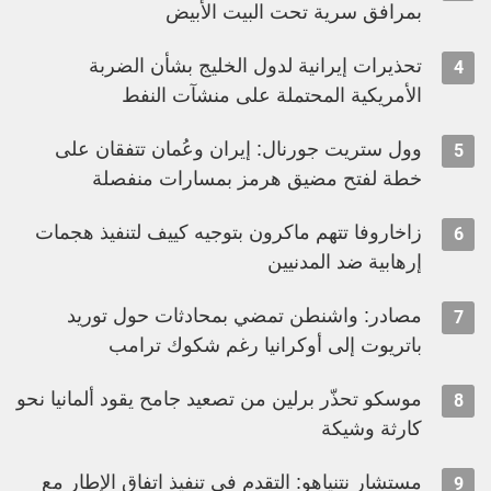
بمرافق سرية تحت البيت الأبيض
تحذيرات إيرانية لدول الخليج بشأن الضربة
4
الأمريكية المحتملة على منشآت النفط
وول ستريت جورنال: إيران وعُمان تتفقان على
5
خطة لفتح مضيق هرمز بمسارات منفصلة
زاخاروفا تتهم ماكرون بتوجيه كييف لتنفيذ هجمات
6
إرهابية ضد المدنيين
مصادر: واشنطن تمضي بمحادثات حول توريد
7
باتريوت إلى أوكرانيا رغم شكوك ترامب
موسكو تحذّر برلين من تصعيد جامح يقود ألمانيا نحو
8
كارثة وشيكة
مستشار نتنياهو: التقدم في تنفيذ اتفاق الإطار مع
9