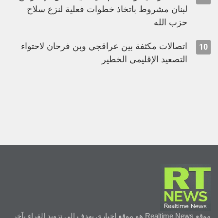
لبنان مشروط باتخاذ خطوات فعلية لنزع سلاح
حزب الله
اتصالات مكثفة بين عراقجي وبن فرحان لاحتواء
10
التصعيد الإقليمي الخطير
موقع Realtime News هو موقع إخباري يهدف إلى تزويد القراء بآخر