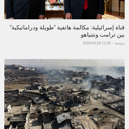
قناة إسرائيلية: مكالمة هاتفية "طويلة ودراماتيكية"
بين ترامب ونتنياهو
سياسة
-
12:28 20-05-2026