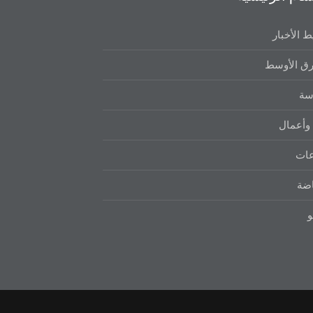
 الأخبار
ق الأوسط
سة
وأعمال
عات
اضة
و