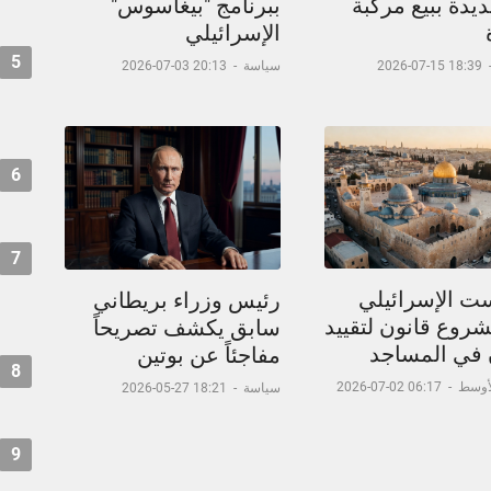
يدة ببيع مركبة
ببرنامج "بيغاسوس"
الإسرائيلي
5
18:39 15-07-2026
سياسة
-
20:13 03-07-2026
6
7
ست الإسرائيلي
رئيس وزراء بريطاني
شروع قانون لتقييد
سابق يكشف تصريحاً
ن في المساجد
مفاجئاً عن بوتين
8
لأوسط
-
06:17 02-07-2026
سياسة
-
18:21 27-05-2026
9