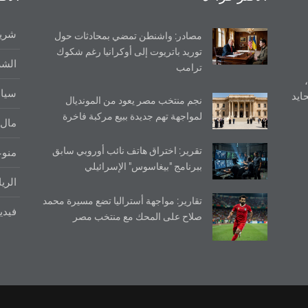
شريط
مصادر: واشنطن تمضي بمحادثات حول
توريد باتريوت إلى أوكرانيا رغم شكوك
الشر
ترامب
سيا
ايد
نجم منتخب مصر يعود من المونديال
لمواجهة تهم جديدة ببيع مركبة فاخرة
مال 
تقرير: اختراق هاتف نائب أوروبي سابق
منو
ببرنامج "بيغاسوس" الإسرائيلي
الري
تقارير: مواجهة أستراليا تضع مسيرة محمد
فيدي
صلاح على المحك مع منتخب مصر