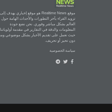
موقع Realtime News هو موقع إخباري يهدف إلى
تزويد القراء بآخر التطورات والأحداث الهامة حول
العالم بشكل مباشر وفوري. نحن نضع جودة
المعلومات والدقة في التقارير في مقدمة أولوياتنا،
حيث نعمل على تقديم الأخبار بشكل موضوعي ومح
دون تحيز أو تحريف.
سياسة الخصوصية