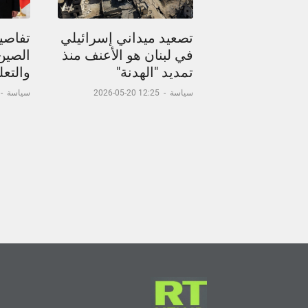
تصعيد ميداني إسرائيلي
تفاصيل
في لبنان هو الأعنف منذ
الصين
تمديد "الهدنة"
والتعل
سياسة
-
12:25 20-05-2026
سياسة
-