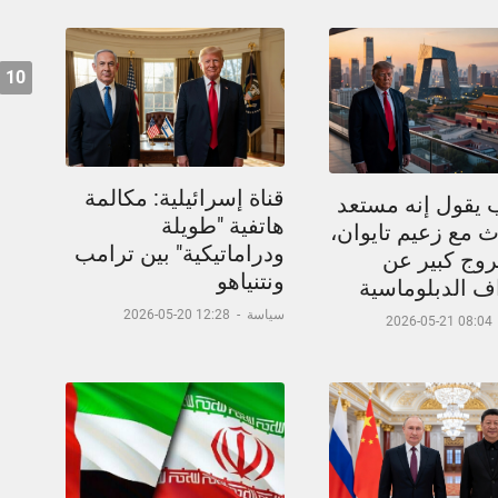
10
قناة إسرائيلية: مكالمة
 يقول إنه مستعد
هاتفية "طويلة
 مع زعيم تايوان،
ودراماتيكية" بين ترامب
وج كبير عن
ونتنياهو
اف الدبلوماسية
سياسة
-
12:28 20-05-2026
08:04 21-05-2026