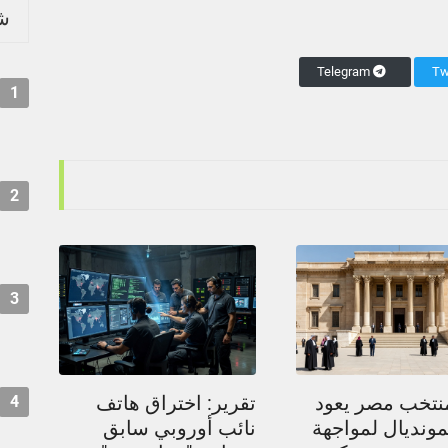
شر
Telegram
1
2
3
نتخب مصر يعود
تقرير: اختراق هاتف
4
مونديال لمواجهة
نائب أوروبي سابق