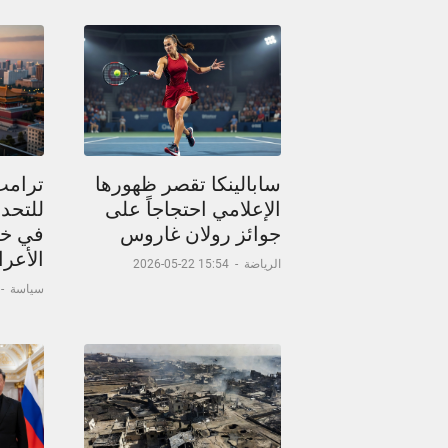
سابالينكا تقصر ظهورها
ترامب
الإعلامي احتجاجاً على
للتحدث
جوائز رولان غاروس
في خر
الأعر
الرياضة
-
15:54 22-05-2026
سياسة
-