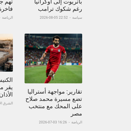
باتريوت إلى أوكرانيا
تهم جد
رغم شكوك ترامب
فاخرة
سياسة
-
22:52 05-08-2026
الرياضة
-
الكني
يقر م
تقارير: مواجهة أستراليا
الأذا
تضع مسيرة محمد صلاح
الشرق ا
على المحك مع منتخب
مصر
الرياضة
-
16:26 03-07-2026