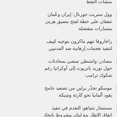
منشآت النفط
وول ستريت جورنال: إيران وعُمان
تتفقان على خطة لفتح مضيق هرمز
بمسارات منفصلة
زاخاروفا تتهم ماكرون بتوجيه كييف
لتنفيذ هجمات إرهابية ضد المدنيين
مصادر: واشنطن تمضي بمحادثات
حول توريد باتريوت إلى أوكرانيا رغم
شكوك ترامب
موسكو تحذّر برلين من تصعيد جامح
يقود ألمانيا نحو كارثة وشيكة
مستشار نتنياهو: التقدم في تنفيذ
اتفاق الإطار مع لبنان مشروط باتخاذ