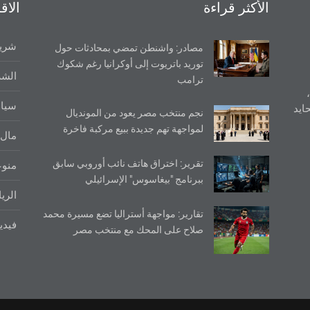
الأكثر قراءة
الاق
شريط
مصادر: واشنطن تمضي بمحادثات حول
توريد باتريوت إلى أوكرانيا رغم شكوك
الشر
ترامب
سيا
ايد
نجم منتخب مصر يعود من المونديال
لمواجهة تهم جديدة ببيع مركبة فاخرة
مال 
تقرير: اختراق هاتف نائب أوروبي سابق
منو
ببرنامج "بيغاسوس" الإسرائيلي
الري
تقارير: مواجهة أستراليا تضع مسيرة محمد
فيدي
صلاح على المحك مع منتخب مصر