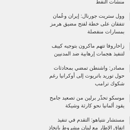
منشآت النفط
وول ستريت جورنال: إيران وعُمان
تتفقان على خطة لفتح مضيق هرمز
بمسارات منفصلة
زاخاروفا تتهم ماكرون بتوجيه كييف
لتنفيذ هجمات إرهابية ضد المدنيين
مصادر: واشنطن تمضي بمحادثات
حول توريد باتريوت إلى أوكرانيا رغم
شكوك ترامب
موسكو تحذّر برلين من تصعيد جامح
يقود ألمانيا نحو كارثة وشيكة
مستشار نتنياهو: التقدم في تنفيذ
اتفاق الإطار مع لبنان مشروط باتخاذ