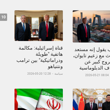
10
قناة إسرائيلية: مكالمة
 يقول إنه مستعد
هاتفية "طويلة
 مع زعيم تايوان،
ودراماتيكية" بين ترامب
وج كبير عن
ونتنياهو
اف الدبلوماسية
سياسة
-
12:28 20-05-2026
08:04 21-05-2026