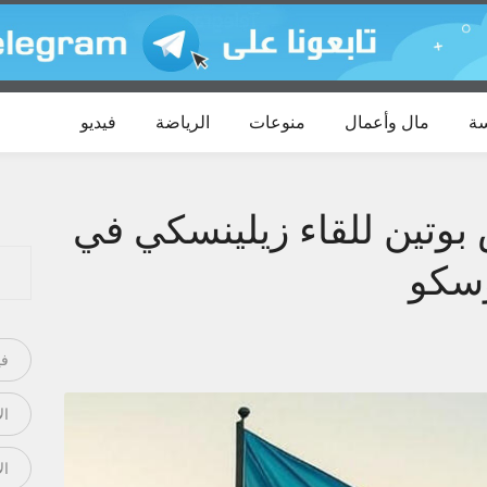
ة
مال وأعمال
منوعات
الرياضة
فيديو
بوتين للقاء زيلينسكي في
وسكو
في
ال
ال