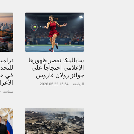
سابالينكا تقصر ظهورها
ترامب
الإعلامي احتجاجاً على
للتحدث
جوائز رولان غاروس
في خر
الأعر
الرياضة
-
15:54 22-05-2026
سياسة
-