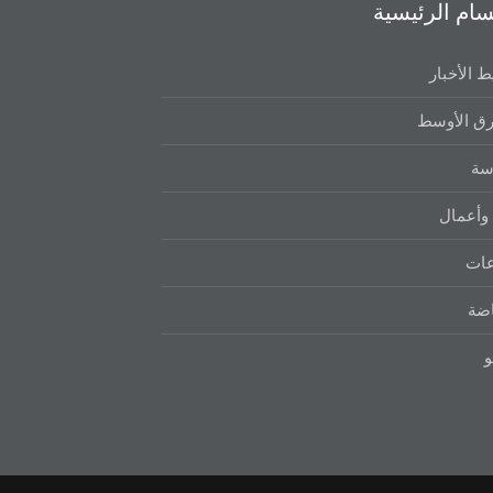
سام الرئيسية
 الأخبار
ق الأوسط
سة
وأعمال
عات
اضة
و