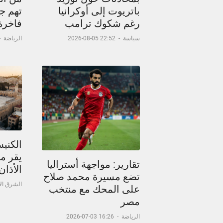
باتريوت إلى أوكرانيا
تهم جد
رغم شكوك ترامب
فاخرة
سياسة
-
22:52 05-08-2026
الرياضة
-
الكني
يقر م
تقارير: مواجهة أستراليا
الأذا
تضع مسيرة محمد صلاح
الشرق ا
على المحك مع منتخب
مصر
الرياضة
-
16:26 03-07-2026