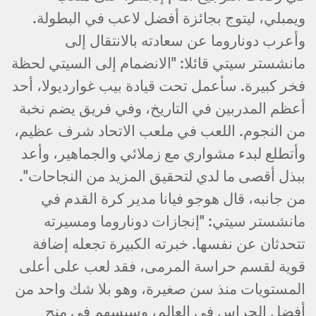
ويمبلي، ليتوج بجائزة أفضل لاعب في البطولة.
وأعرب دوناروما عن سعادته بالانتقال إلى
مانشستر سيتي قائلا: "الانضمام إلى السيتي لحظة
فخر كبيرة. سأعمل تحت قيادة بيب غوارديولا، أحد
أعظم المدربين في التاريخ، وفي فريق يضم نخبة
من النجوم. اللعب في ملعب الاتحاد شرف عظيم،
وأتطلع لبدء مشواري مع زملائي والجماهير، وأعد
ببذل أقصى ما لدي لتحقيق المزيد من النجاحات".
من جانبه، قال هوجو فيانا مدير كرة القدم في
مانشستر سيتي: "إنجازات دوناروما ومسيرته
تتحدثان عن نفسها. خبرته الكبيرة تجعله إضافة
قوية لقسم حراسة المرمى، فقد لعب على أعلى
المستويات منذ سن صغيرة، وهو بلا شك واحد من
أفضل الحراس في العالم، وسيسهم في منح