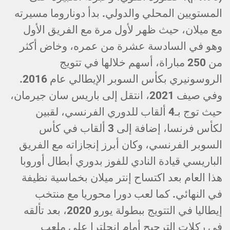
المستويين المحلي والدولي. بدأ دوناروما مسيرته
مع ميلان، حيث ظهر لأول مرة مع الفريق الأول
وهو في السادسة عشرة من عمره، وخاض أكثر
من 250 مباراة، أسهم خلالها في تتويج
الروسونيري بكأس السوبر الإيطالي عام 2016.
وفي صيف 2021، انتقل إلى باريس سان جيرمان،
حيث توج بـ4 ألقاب للدوري الفرنسي، لقبين
لكأس فرنسا، إضافة إلى 3 ألقاب في كأس
السوبر الفرنسي، وكان أبرز إنجازاته مع الفريق
الباريسي قيادة النادي للفوز بدوري أبطال أوروبا
هذا العام بعد اكتساح إنتر ميلان بخماسية نظيفة
في النهائي. كما لعب دورا محوريا مع منتخب
إيطاليا في التتويج ببطولة يورو 2020، بعد تألقه
في ركلات الترجيح أمام إنجلترا على ملعب