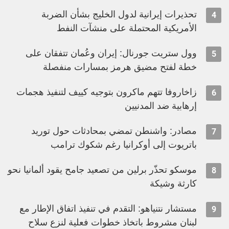
تحذيرات إيرانية لدول الخليج بشأن الضربة
4
الأمريكية المحتملة على منشآت النفط
وول ستريت جورنال: إيران وعُمان تتفقان على
5
خطة لفتح مضيق هرمز بمسارات منفصلة
زاخاروفا تتهم ماكرون بتوجيه كييف لتنفيذ هجمات
6
إرهابية ضد المدنيين
مصادر: واشنطن تمضي بمحادثات حول توريد
7
باتريوت إلى أوكرانيا رغم شكوك ترامب
موسكو تحذّر برلين من تصعيد جامح يقود ألمانيا نحو
8
كارثة وشيكة
مستشار نتنياهو: التقدم في تنفيذ اتفاق الإطار مع
9
لبنان مشروط باتخاذ خطوات فعلية لنزع سلاح