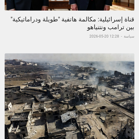
قناة إسرائيلية: مكالمة هاتفية "طويلة ودراماتيكية"
بين ترامب ونتنياهو
سياسة
-
12:28 20-05-2026