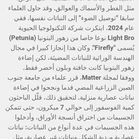
مثل الفطر والأسماك والعوالق. وقد حاول العلماء
سابقا "توصيل الضوء" إلى النباتات نفسها. ففي
عام 2024، ابتكرت شركة التكنولوجيا الحيوية
Light Bro نوعا خاصا من زهور البتونيا (Petunia)
يُسمى "Firefly". وكان هذا إنجازا كبيرا في مجال
الهندسة الوراثية للنباتات المضيئة، لكن إضاءة
زهور البتونيا كانت خافتة وبلون أخضر فقط.
ووفقا لمجلة Matter، قرر علماء من جامعة جنوب
الصين الزراعية المضي قدما ونجحوا في إضاءة
نباتات عصارية منزلية. لتحقيق ذلك، قلّل الباحثون
كمية الفوسفور إلى حوالي 7 ميكرون، حتى تتمكن
الجسيمات من اختراق أنسجة الأوراق، وأدخلوا
هذه الجسيمات في عدة أنواع من النباتات: نباتات
عصارية وردية الشكل ونباتات غير عصارية، مثل