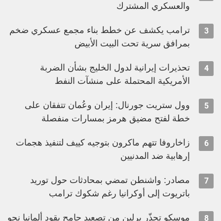
والعسكري المشترك
ترامب يكشف عن خطط بناء مجمع عسكري ضخم
3
بمرافق سرية تحت البيت الأبيض
تحذيرات إيرانية لدول الخليج بشأن الضربة
4
الأمريكية المحتملة على منشآت النفط
وول ستريت جورنال: إيران وعُمان تتفقان على
5
خطة لفتح مضيق هرمز بمسارات منفصلة
زاخاروفا تتهم ماكرون بتوجيه كييف لتنفيذ هجمات
6
إرهابية ضد المدنيين
مصادر: واشنطن تمضي بمحادثات حول توريد
7
باتريوت إلى أوكرانيا رغم شكوك ترامب
موسكو تحذّر برلين من تصعيد جامح يقود ألمانيا نحو
8