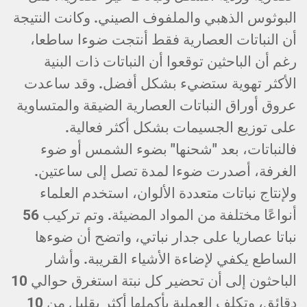
البوثوس الذهبي والملفوف الصيني. وكانت النتيجة
أن النباتات العصارية فقط أنتجت ضوءا ساطعا،
رغم أن الباحثين توقعوا أن النباتات ذات البنية
الأكثر تهوية ستضيء بشكل أفضل. وقد ساعدت
عروق أوراق النباتات العصارية الضيقة والمتساوية
على توزيع الجسيمات بشكل أكثر فعالية.
فالنباتات، بعد "شحنها" بضوء الشمس أو ضوء
الغرفة، أصدرت ضوءا لمدة تصل إلى ساعتين.
ولإنتاج نباتات متعددة الألوان، استخدم العلماء
أنواعًا مختلفة من المواد المضيئة. وتم تركيب 56
نباتا عصاريا على جدار نباتي، واتضح أن ضوءها
الساطع يكفي لإضاءة الأشياء القريبة. وأشار
الباحثون إلى أن تحضير كل نبتة استغرق حوالي 10
دقائق، وتكلف العملية بأكملها أكثر بقليل من 10