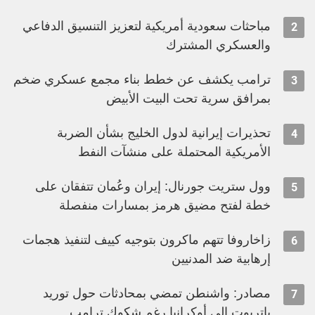
مباحثات سعودية أمريكية لتعزيز التنسيق الدفاعي
2
والعسكري المشترك
ترامب يكشف عن خطط بناء مجمع عسكري ضخم
3
بمرافق سرية تحت البيت الأبيض
تحذيرات إيرانية لدول الخليج بشأن الضربة
4
الأمريكية المحتملة على منشآت النفط
وول ستريت جورنال: إيران وعُمان تتفقان على
5
خطة لفتح مضيق هرمز بمسارات منفصلة
زاخاروفا تتهم ماكرون بتوجيه كييف لتنفيذ هجمات
6
إرهابية ضد المدنيين
مصادر: واشنطن تمضي بمحادثات حول توريد
7
باتريوت إلى أوكرانيا رغم شكوك ترامب