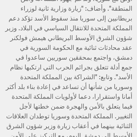
المنطقة". وأضاف: "زيارة وزارية ثانية لوزراء
بريطانيين إلى سوريا منذ سقوط الأسد تؤكد دعم
المملكة المتحدة للانتقال السياسي في البلاد. وزير
شؤون الشرق الأوسط البريطاني هيمش فولكنر
عقد محادثات ثنائية مع الحكومة السورية في
دمشق، واجتمع بمحققين سوريين ساعدوا في
جمع أدلة تتعلق بجرائم الحرب التي ارتكبها نظام
الأسد". وتابع: "الشراكة بين المملكة المتحدة
وسوريا من شأنها أن تساعد في إعادة بناء بلد أكثر
أمانا واستقرارا، دعما لأولويات المملكة المتحدة
فيما يتعلق بالأمن والهجرة ضمن خطتها لأجل
التغيير. المملكة المتحدة وسوريا توطدان العلاقات
الثنائية بينهما في أعقاب زيارة وزير شؤون الشرق
الأوسط إلى دمشق اليوم، مع التركيز على الأمن