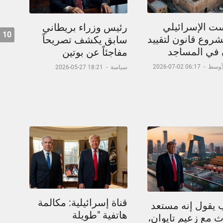
ست الإسرائيلي
رئيس وزراء بريطاني
10
شروع قانون لتقييد
سابق يكشف تصريحاً
ن في المساجد
مفاجئاً عن بوتين
لأوسط
-
06:17 02-07-2026
سياسة
-
18:21 27-05-2026
قناة إسرائيلية: مكالمة
 يقول إنه مستعد
هاتفية "طويلة
 مع زعيم تايوان،