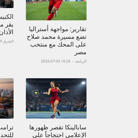
الكني
يقر م
تقارير: مواجهة أستراليا
الأذا
تضع مسيرة محمد صلاح
الشرق ا
على المحك مع منتخب
مصر
الرياضة
-
16:26 03-07-2026
سابالينكا تقصر ظهورها
ترامب
الإعلامي احتجاجاً على
للتحدث