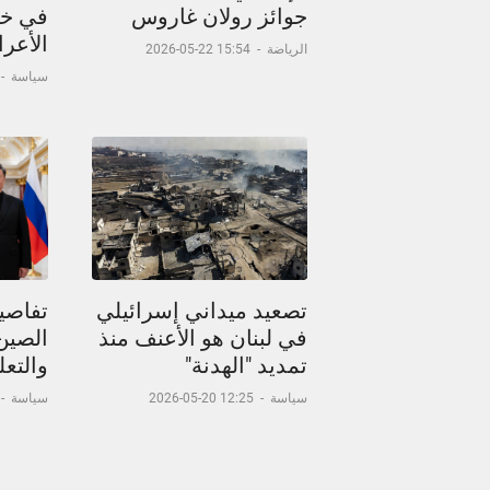
جوائز رولان غاروس
في خر
الأعر
الرياضة
-
15:54 22-05-2026
سياسة
-
تصعيد ميداني إسرائيلي
تفاصيل
في لبنان هو الأعنف منذ
الصين
تمديد "الهدنة"
والتعل
سياسة
-
12:25 20-05-2026
سياسة
-