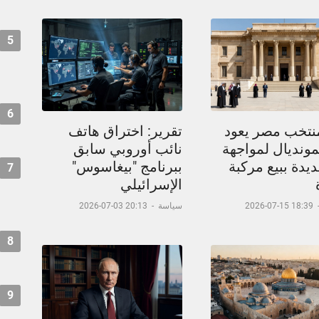
5
6
نتخب مصر يعود
تقرير: اختراق هاتف
مونديال لمواجهة
نائب أوروبي سابق
يدة ببيع مركبة
ببرنامج "بيغاسوس"
7
الإسرائيلي
18:39 15-07-2026
سياسة
-
20:13 03-07-2026
8
9