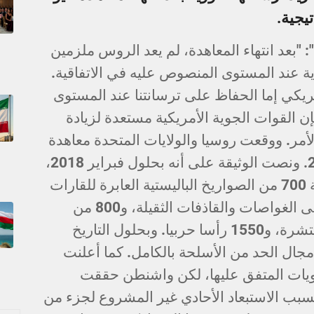
يجية.
 "بعد انتهاء المعاهدة، لم يعد الروس ملزمين
ة عند المستوى المنصوص عليه في الاتفاقية.
ريكي إما الحفاظ على ترسانتنا عند المستوى
إن القوات الجوية الأمريكية مستعدة لزيادة
الأمر. ووقعت روسيا والولايات المتحدة معاهدة
"نيو ستارت الجديدة " في عام 2010. ونصت الوثيقة على أنه بحلول فبراير 2018،
لا يمكن أن تتجاوز ترسانات كل دولة 700 من الصواريخ الباليستية العابرة للقارات
المنتشرة، بما في ذلك الصواريخ على الغواصات والقاذفات الثقيلة، و800 من
منصات الإطلاق المنتشرة وغير المنتشرة، و1550 رأسا حربيا. وبحلول التاريخ
مجال الحد من الأسلحة بالكامل. كما أعلنت
ويات المتفق عليها، لكن واشنطن حققت
سبب الاستبعاد الأحادي غير المشروع لجزء من