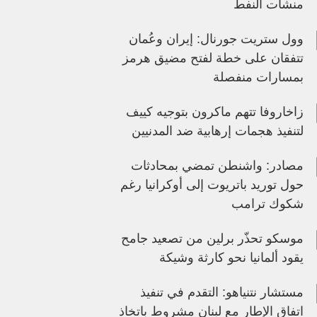
منشآت النفط
وول ستريت جورنال: إيران وعُمان
تتفقان على خطة لفتح مضيق هرمز
بمسارات منفصلة
زاخاروفا تتهم ماكرون بتوجيه كييف
لتنفيذ هجمات إرهابية ضد المدنيين
مصادر: واشنطن تمضي بمحادثات
حول توريد باتريوت إلى أوكرانيا رغم
شكوك ترامب
موسكو تحذّر برلين من تصعيد جامح
يقود ألمانيا نحو كارثة وشيكة
مستشار نتنياهو: التقدم في تنفيذ
اتفاق الإطار مع لبنان مشروط باتخاذ