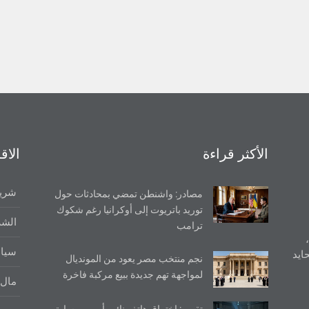
الأكثر قراءة
الاق
شريط
مصادر: واشنطن تمضي بمحادثات حول
توريد باتريوت إلى أوكرانيا رغم شكوك
الشر
ترامب
سيا
ايد
نجم منتخب مصر يعود من المونديال
لمواجهة تهم جديدة ببيع مركبة فاخرة
مال 
تقرير: اختراق هاتف نائب أوروبي سابق