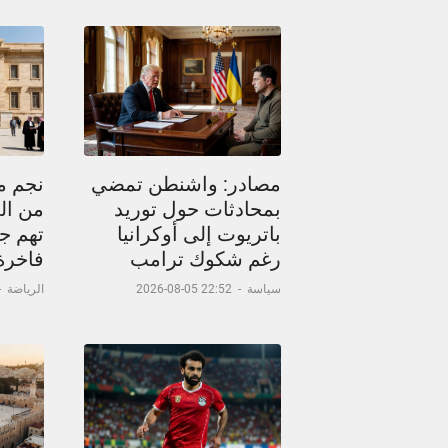
مصادر: واشنطن تمضي
نجم م
بمحادثات حول توريد
من ال
باتريوت إلى أوكرانيا
تهم جد
رغم شكوك ترامب
فاخرة
سياسة
-
22:52 05-08-2026
الرياضة
-