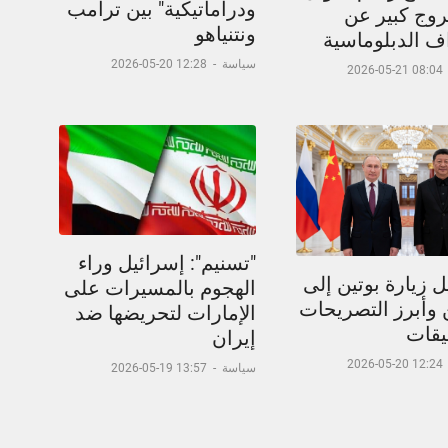
ودراماتيكية" بين ترامب
وج كبير عن
ونتنياهو
اف الدبلوماسية
سياسة
-
12:28 20-05-2026
08:04 21-05-2026
"تسنيم": إسرائيل وراء
 زيارة بوتين إلى
الهجوم بالمسيرات على
 وأبرز التصريحات
الإمارات لتحريضها ضد
يقات
إيران
12:24 20-05-2026
سياسة
-
13:57 19-05-2026