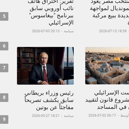
نتخب مصر يعود
تقرير: اختراق هاتف
مونديال لمواجهة
نائب أوروبي سابق
يدة ببيع مركبة
ببرنامج "بيغاسوس"
5
الإسرائيلي
18:39 15-07-2026
سياسة
-
20:13 03-07-2026
6
7
ست الإسرائيلي
رئيس وزراء بريطاني
8
شروع قانون لتقييد
سابق يكشف تصريحاً
ن في المساجد
مفاجئاً عن بوتين
لأوسط
-
06:17 02-07-2026
سياسة
-
18:21 27-05-2026
9