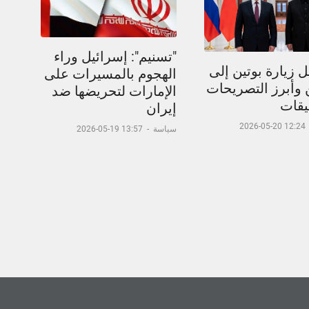
"تسنيم": إسرائيل وراء
 زيارة بوتين إلى
الهجوم بالمسيرات على
 وأبرز التصريحات
الإمارات لتحريضها ضد
يقات
إيران
12:24 20-05-2026
سياسة
-
13:57 19-05-2026