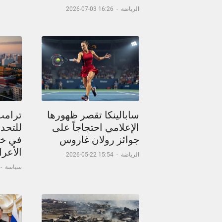
الرياضة
-
16:26 03-07-2026
سابالينكا تقصر ظهورها
ترامب
الإعلامي احتجاجاً على
للتحدث
جوائز رولان غاروس
في خر
الأعر
الرياضة
-
15:54 22-05-2026
سياسة
-