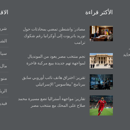
الأكثر قراءة
الاق
شريط
مصادر: واشنطن تمضي بمحادثات حول
توريد باتريوت إلى أوكرانيا رغم شكوك
الشر
ترامب
سيا
ايد
نجم منتخب مصر يعود من المونديال
لمواجهة تهم جديدة ببيع مركبة فاخرة
مال 
تقرير: اختراق هاتف نائب أوروبي سابق
منو
ببرنامج "بيغاسوس" الإسرائيلي
الري
تقارير: مواجهة أستراليا تضع مسيرة محمد
فيدي
صلاح على المحك مع منتخب مصر