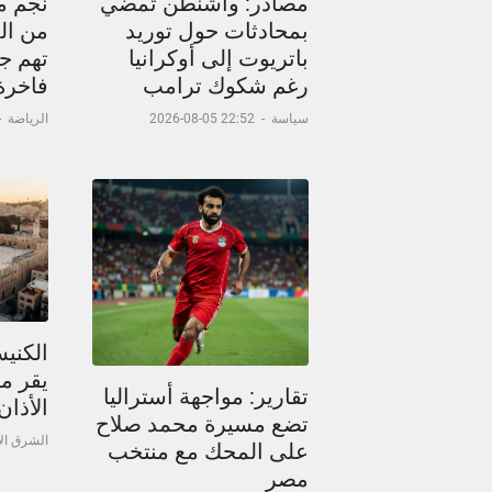
مصادر: واشنطن تمضي
نجم م
بمحادثات حول توريد
من ال
باتريوت إلى أوكرانيا
تهم جد
رغم شكوك ترامب
فاخرة
سياسة
-
22:52 05-08-2026
الرياضة
-
الكني
يقر م
تقارير: مواجهة أستراليا
الأذا
تضع مسيرة محمد صلاح
الشرق ا
على المحك مع منتخب
مصر