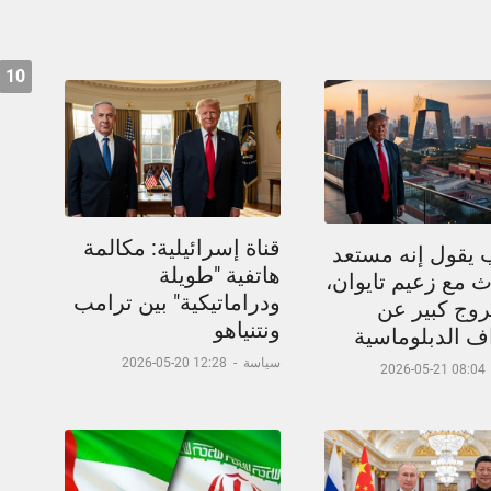
10
قناة إسرائيلية: مكالمة
 يقول إنه مستعد
هاتفية "طويلة
 مع زعيم تايوان،
ودراماتيكية" بين ترامب
وج كبير عن
ونتنياهو
اف الدبلوماسية
سياسة
-
12:28 20-05-2026
08:04 21-05-2026