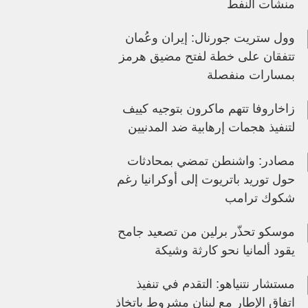
منشآت النفط
وول ستريت جورنال: إيران وعُمان
تتفقان على خطة لفتح مضيق هرمز
بمسارات منفصلة
زاخاروفا تتهم ماكرون بتوجيه كييف
لتنفيذ هجمات إرهابية ضد المدنيين
مصادر: واشنطن تمضي بمحادثات
حول توريد باتريوت إلى أوكرانيا رغم
شكوك ترامب
موسكو تحذّر برلين من تصعيد جامح
يقود ألمانيا نحو كارثة وشيكة
مستشار نتنياهو: التقدم في تنفيذ
اتفاق الإطار مع لبنان مشروط باتخاذ