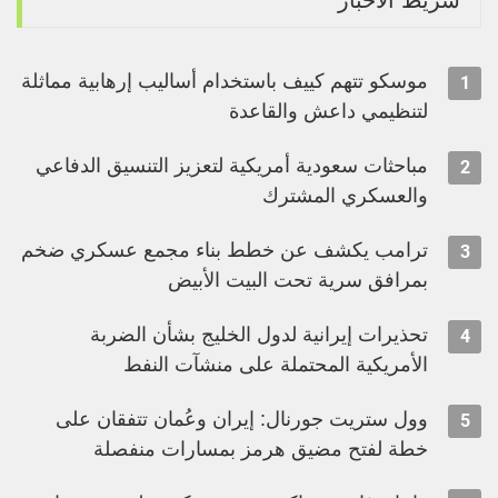
موسكو تتهم كييف باستخدام أساليب إرهابية مماثلة
1
لتنظيمي داعش والقاعدة
مباحثات سعودية أمريكية لتعزيز التنسيق الدفاعي
2
والعسكري المشترك
ترامب يكشف عن خطط بناء مجمع عسكري ضخم
3
بمرافق سرية تحت البيت الأبيض
تحذيرات إيرانية لدول الخليج بشأن الضربة
4
الأمريكية المحتملة على منشآت النفط
وول ستريت جورنال: إيران وعُمان تتفقان على
5
خطة لفتح مضيق هرمز بمسارات منفصلة