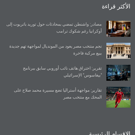
الأكثر قراءة
مصادر: واشنطن تمضي بمحادثات حول توريد باتريوت إلى
أوكرانيا رغم شكوك ترامب
نجم منتخب مصر يعود من المونديال لمواجهة تهم جديدة
ببيع مركبة فاخرة
تقرير: اختراق هاتف نائب أوروبي سابق ببرنامج
"بيغاسوس" الإسرائيلي
تقارير: مواجهة أستراليا تضع مسيرة محمد صلاح على
المحك مع منتخب مصر
الاقسام الرئيسية