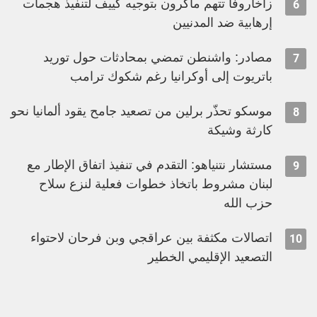
زاخاروفا تتهم ماكرون بتوجيه كييف لتنفيذ هجمات
6
إرهابية ضد المدنيين
مصادر: واشنطن تمضي بمحادثات حول توريد
7
باتريوت إلى أوكرانيا رغم شكوك ترامب
موسكو تحذّر برلين من تصعيد جامح يقود ألمانيا نحو
8
كارثة وشيكة
مستشار نتنياهو: التقدم في تنفيذ اتفاق الإطار مع
9
لبنان مشروط باتخاذ خطوات فعلية لنزع سلاح
حزب الله
اتصالات مكثفة بين عراقجي وبن فرحان لاحتواء
10
التصعيد الإقليمي الخطير