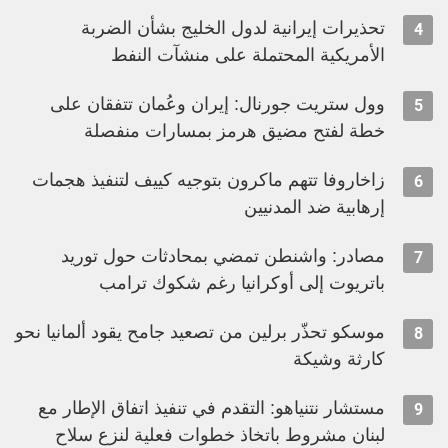
تحذيرات إيرانية لدول الخليج بشأن الضربة
4
الأمريكية المحتملة على منشآت النفط
وول ستريت جورنال: إيران وعُمان تتفقان على
5
خطة لفتح مضيق هرمز بمسارات منفصلة
زاخاروفا تتهم ماكرون بتوجيه كييف لتنفيذ هجمات
6
إرهابية ضد المدنيين
مصادر: واشنطن تمضي بمحادثات حول توريد
7
باتريوت إلى أوكرانيا رغم شكوك ترامب
موسكو تحذّر برلين من تصعيد جامح يقود ألمانيا نحو
8
كارثة وشيكة
مستشار نتنياهو: التقدم في تنفيذ اتفاق الإطار مع
9
لبنان مشروط باتخاذ خطوات فعلية لنزع سلاح