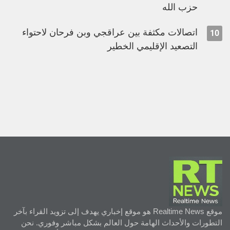
حزب الله
اتصالات مكثفة بين عراقجي وبن فرحان لاحتواء
10
التصعيد الإقليمي الخطير
موقع Realtime News هو موقع إخباري يهدف إلى تزويد القراء بآخر
التطورات والأحداث الهامة حول العالم بشكل مباشر وفوري. نحن