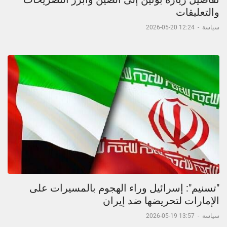
والتعليقات
سياسة
-
12:24 20-05-2026
"تسنيم": إسرائيل وراء الهجوم بالمسيرات على
الإمارات لتحريضها ضد إيران
سياسة
-
13:57 19-05-2026