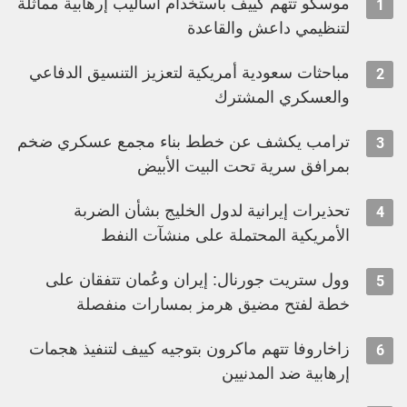
موسكو تتهم كييف باستخدام أساليب إرهابية مماثلة
1
لتنظيمي داعش والقاعدة
مباحثات سعودية أمريكية لتعزيز التنسيق الدفاعي
2
والعسكري المشترك
ترامب يكشف عن خطط بناء مجمع عسكري ضخم
3
بمرافق سرية تحت البيت الأبيض
تحذيرات إيرانية لدول الخليج بشأن الضربة
4
الأمريكية المحتملة على منشآت النفط
وول ستريت جورنال: إيران وعُمان تتفقان على
5
خطة لفتح مضيق هرمز بمسارات منفصلة
زاخاروفا تتهم ماكرون بتوجيه كييف لتنفيذ هجمات
6
إرهابية ضد المدنيين