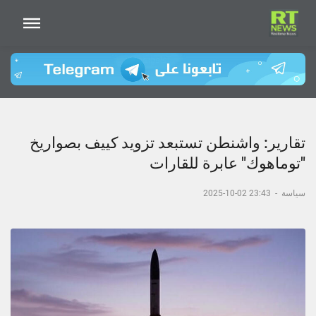
تقارير: واشنطن تستبعد تزويد كييف بصواريخ
"توماهوك" عابرة للقارات
سياسة
-
23:43 02-10-2025