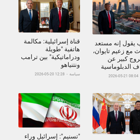
قناة إسرائيلية: مكالمة
 يقول إنه مستعد
هاتفية "طويلة
 مع زعيم تايوان،
ودراماتيكية" بين ترامب
وج كبير عن
ونتنياهو
اف الدبلوماسية
سياسة
-
12:28 20-05-2026
08:04 21-05-2026
"تسنيم": إسرائيل وراء