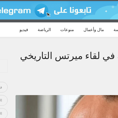
ة
مال وأعمال
منوعات
الرياضة
فيديو
 في لقاء ميرتس التاريخي
في
ال
ال