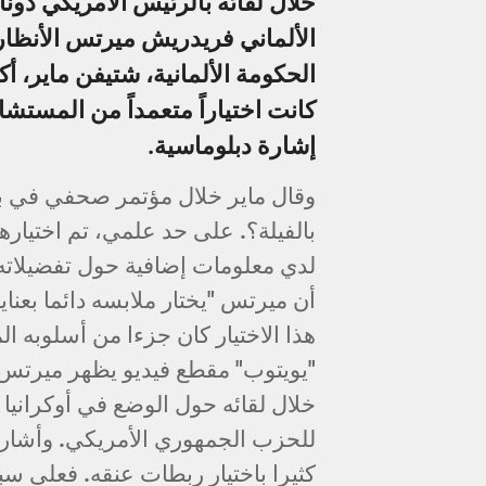
خلال لقائه بالرئيس الأمريكي دون
الألماني فريدريش ميرتس الأنظار 
الحكومة الألمانية، شتيفن ماير، أ
كانت اختياراً متعمداً من المستش
إشارة دبلوماسية.
وقال ماير خلال مؤتمر صحفي في برل
بالفيلة؟. على حد علمي، تم اختيار
لدي معلومات إضافية حول تفضيلاته
أن ميرتس "يختار ملابسه دائما بعناي
"يويتوب" مقطع فيديو يظهر ميرتس مر
خلال لقائه حول الوضع في أوكرانيا ف
للحزب الجمهوري الأمريكي. وأشارت 
كثيرا باختيار ربطات عنقه. فعلى سب