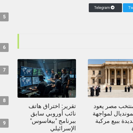
Telegram
5
6
7
8
نتخب مصر يعود
تقرير: اختراق هاتف
مونديال لمواجهة
نائب أوروبي سابق
يدة ببيع مركبة
ببرنامج "بيغاسوس"
9
الإسرائيلي