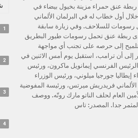
شر
 ربطة عنق حمراء مزينة بخيول بيضاء في
 خلال أول خطاب له في البرلمان الألماني
 رسومات للسلاحف. وفي زيارة سابقة
1
تدى ربطة عنق تحمل رسومات طيور البطريق
تلميح إلى حرصه على تجنب أي مواجهة
 إلى أن ترامب، استقبل يوم أمس الاثنين في
2
والرئيس الفرنسي إيمانويل ماكرون، ورئيس
 إيطاليا جورجيا ميلوني، ورئيس الوزراء
 الألماني فريدريش ميرتس، ورئيسة المفوضية
3
لأمين العام لحلف الناتو مارك روتّه. ووصف
المثمر جدا. المصدر: تاس
4