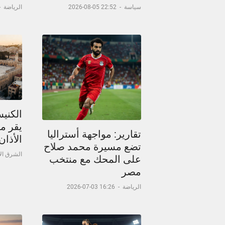
سياسة
-
22:52 05-08-2026
الرياضة
-
الكني
يقر م
تقارير: مواجهة أستراليا
الأذا
تضع مسيرة محمد صلاح
الشرق ا
على المحك مع منتخب
مصر
الرياضة
-
16:26 03-07-2026