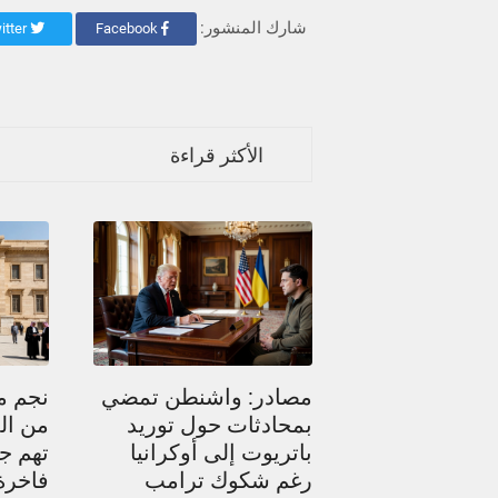
شارك المنشور:
Twitter
Facebook
الأكثر قراءة
مصادر: واشنطن تمضي
نجم م
بمحادثات حول توريد
من ال
باتريوت إلى أوكرانيا
تهم جد
رغم شكوك ترامب
فاخرة