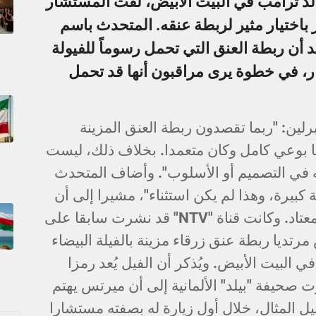
الد ترامب في البيت الأبيض، لفت المستشار
باختيار مثير لربطة عنقه. المتحدث باسم
كد أن ربطة العنق التي تحمل رسوماً للفيولة
ار، في خطوة يرى مراقبون أنها قد تحمل
ين: "ربما تقصدون ربطة العنق المزينة
ها بوعي كامل وكان متعمدا. بخلاف ذلك، ليست
 في التصميم أو الأسلوب". وأضاف المتحدث
ة كبيرة، وهذا لم يكن استثناء"، مشيرا إلى أن
هذا الاختيار كان جزءا من أسلوبه المعتاد. وكانت قناة "NTV" قد نشرت سابقا على
تديا ربطة عنق زرقاء مزينة بالفيلة البيضاء
ي البيت الأبيض. ويُذكر أن الفيل يُعد رمزا
صحيفة "بيلد" الألمانية إلى أن ميرتس يهتم
يل المثال، خلال أول زيارة له بصفته مستشارا