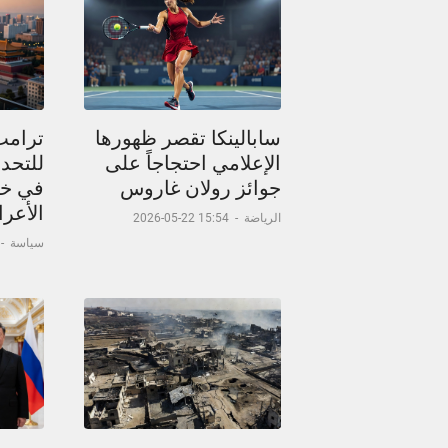
سابالينكا تقصر ظهورها
ترامب
الإعلامي احتجاجاً على
للتحدث
جوائز رولان غاروس
في خر
الأعر
الرياضة
-
15:54 22-05-2026
سياسة
-