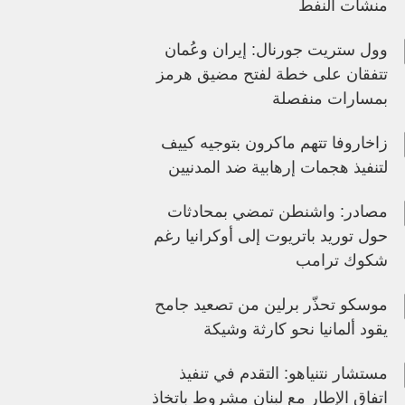
منشآت النفط
وول ستريت جورنال: إيران وعُمان
تتفقان على خطة لفتح مضيق هرمز
بمسارات منفصلة
زاخاروفا تتهم ماكرون بتوجيه كييف
لتنفيذ هجمات إرهابية ضد المدنيين
مصادر: واشنطن تمضي بمحادثات
حول توريد باتريوت إلى أوكرانيا رغم
شكوك ترامب
موسكو تحذّر برلين من تصعيد جامح
يقود ألمانيا نحو كارثة وشيكة
مستشار نتنياهو: التقدم في تنفيذ
اتفاق الإطار مع لبنان مشروط باتخاذ