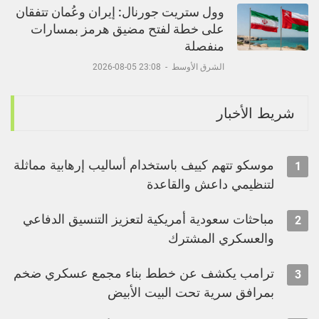
وول ستريت جورنال: إيران وعُمان تتفقان
على خطة لفتح مضيق هرمز بمسارات
منفصلة
الشرق الأوسط
-
23:08 05-08-2026
شريط الأخبار
موسكو تتهم كييف باستخدام أساليب إرهابية مماثلة
1
لتنظيمي داعش والقاعدة
مباحثات سعودية أمريكية لتعزيز التنسيق الدفاعي
2
والعسكري المشترك
ترامب يكشف عن خطط بناء مجمع عسكري ضخم
3
بمرافق سرية تحت البيت الأبيض