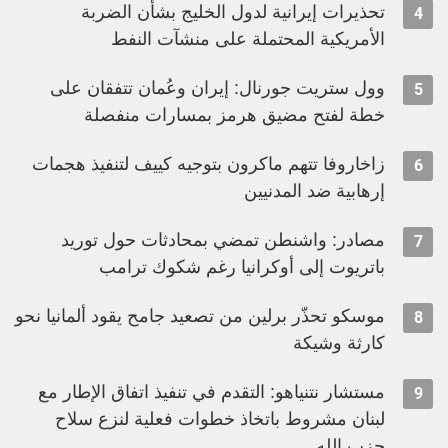
تحذيرات إيرانية لدول الخليج بشأن الضربة
4
الأمريكية المحتملة على منشآت النفط
وول ستريت جورنال: إيران وعُمان تتفقان على
5
خطة لفتح مضيق هرمز بمسارات منفصلة
زاخاروفا تتهم ماكرون بتوجيه كييف لتنفيذ هجمات
6
إرهابية ضد المدنيين
مصادر: واشنطن تمضي بمحادثات حول توريد
7
باتريوت إلى أوكرانيا رغم شكوك ترامب
موسكو تحذّر برلين من تصعيد جامح يقود ألمانيا نحو
8
كارثة وشيكة
مستشار نتنياهو: التقدم في تنفيذ اتفاق الإطار مع
9
لبنان مشروط باتخاذ خطوات فعلية لنزع سلاح
حزب الله