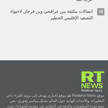
اتصالات مكثفة بين عراقجي وبن فرحان لاحتواء
10
التصعيد الإقليمي الخطير
موقع Realtime News هو موقع إخباري يهدف إلى تزويد القراء بآخر
التطورات والأحداث الهامة حول العالم بشكل مباشر وفوري. نحن
نضع جودة المعلومات والدقة في التقارير في مقدمة أولوياتنا، حيث