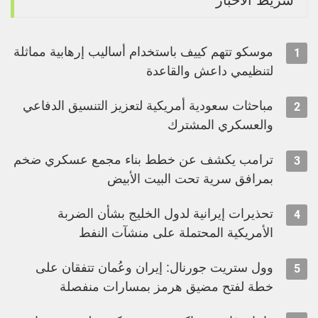
موسكو تتهم كييف باستخدام أساليب إرهابية مماثلة
1
لتنظيمي داعش والقاعدة
مباحثات سعودية أمريكية لتعزيز التنسيق الدفاعي
2
والعسكري المشترك
ترامب يكشف عن خطط بناء مجمع عسكري ضخم
3
بمرافق سرية تحت البيت الأبيض
تحذيرات إيرانية لدول الخليج بشأن الضربة
4
الأمريكية المحتملة على منشآت النفط
وول ستريت جورنال: إيران وعُمان تتفقان على
5
خطة لفتح مضيق هرمز بمسارات منفصلة