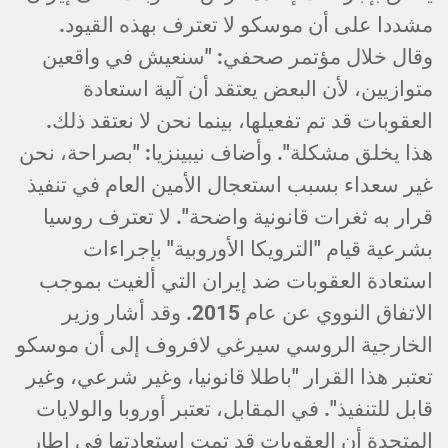
مشددا على أن موسكو لا تعترف بهذه القيود.
وقال خلال مؤتمر صحفي: "سنعيش في واقعين
متوازيين، لأن البعض يعتقد أن آلية استعادة
العقوبات قد تم تفعيلها، بينما نحن لا نعتقد ذلك.
هذا يخلق مشكلة". وأضاف نيبينزيا: "بصراحة، نحن
غير سعداء بسبب استعجال الأمين العام في تنفيذ
قرار به ثغرات قانونية واضحة". لا تعترف روسيا
بشرعية قيام "الترويكا الأوروبية" بإجراءات
استعادة العقوبات ضد إيران التي ألغيت بموجب
الاتفاق النووي عن عام 2015. وقد أشار وزير
الخارجية الروسي سيرغي لافروف إلى أن موسكو
تعتبر هذا القرار "باطلا قانونيا، وغير شرعي، وغير
قابل للتنفيذ". في المقابل، تعتبر أوروبا والولايات
المتحدة أن العقوبات قد تمت استعادتها في إطار