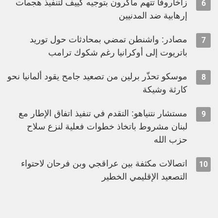
زاخاروفا تتهم ماكرون بتوجيه كييف لتنفيذ هجمات
6
إرهابية ضد المدنيين
مصادر: واشنطن تمضي بمحادثات حول توريد
7
باتريوت إلى أوكرانيا رغم شكوك ترامب
موسكو تحذّر برلين من تصعيد جامح يقود ألمانيا نحو
8
كارثة وشيكة
مستشار نتنياهو: التقدم في تنفيذ اتفاق الإطار مع
9
لبنان مشروط باتخاذ خطوات فعلية لنزع سلاح
حزب الله
اتصالات مكثفة بين عراقجي وبن فرحان لاحتواء
10
التصعيد الإقليمي الخطير