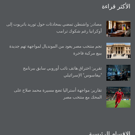
الأكثر قراءة
مصادر: واشنطن تمضي بمحادثات حول توريد باتريوت إلى
أوكرانيا رغم شكوك ترامب
نجم منتخب مصر يعود من المونديال لمواجهة تهم جديدة
ببيع مركبة فاخرة
تقرير: اختراق هاتف نائب أوروبي سابق ببرنامج
"بيغاسوس" الإسرائيلي
تقارير: مواجهة أستراليا تضع مسيرة محمد صلاح على
المحك مع منتخب مصر
الاقسام الرئيسية