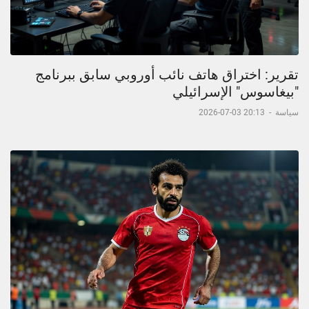
تقرير: اختراق هاتف نائب أوروبي سابق ببرنامج
"بيغاسوس" الإسرائيلي
سياسة
-
20:13 03-07-2026