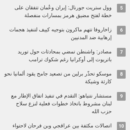
وول ستريت جورنال: إيران وعُمان تتفقان على
5
خطة لفتح مضيق هرمز بمسارات منفصلة
زاخاروفا تتهم ماكرون بتوجيه كييف لتنفيذ هجمات
6
إرهابية ضد المدنيين
مصادر: واشنطن تمضي بمحادثات حول توريد
7
باتريوت إلى أوكرانيا رغم شكوك ترامب
موسكو تحذّر برلين من تصعيد جامح يقود ألمانيا نحو
8
كارثة وشيكة
مستشار نتنياهو: التقدم في تنفيذ اتفاق الإطار مع
9
لبنان مشروط باتخاذ خطوات فعلية لنزع سلاح
حزب الله
اتصالات مكثفة بين عراقجي وبن فرحان لاحتواء
10