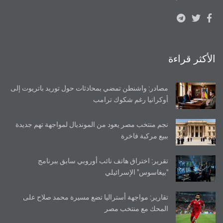
الأكثر قراءة
مصادر: واشنطن تمضي بمحادثات حول توريد باتريوت إلى
أوكرانيا رغم شكوك ترامب
نجم منتخب مصر يعود من المونديال لمواجهة تهم جديدة
ببيع مركبة فاخرة
تقرير: اختراق هاتف نائب أوروبي سابق ببرنامج
"بيغاسوس" الإسرائيلي
تقارير: مواجهة أستراليا تضع مسيرة محمد صلاح على
المحك مع منتخب مصر