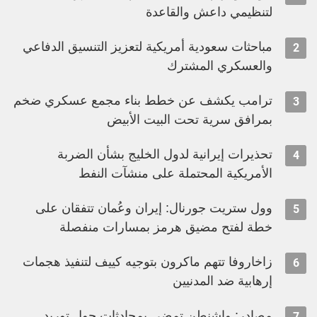
لتنظيمي داعش والقاعدة
مباحثات سعودية أمريكية لتعزيز التنسيق الدفاعي
2
والعسكري المشترك
ترامب يكشف عن خطط بناء مجمع عسكري ضخم
3
بمرافق سرية تحت البيت الأبيض
تحذيرات إيرانية لدول الخليج بشأن الضربة
4
الأمريكية المحتملة على منشآت النفط
وول ستريت جورنال: إيران وعُمان تتفقان على
5
خطة لفتح مضيق هرمز بمسارات منفصلة
زاخاروفا تتهم ماكرون بتوجيه كييف لتنفيذ هجمات
6
إرهابية ضد المدنيين
مصادر: واشنطن تمضي بمحادثات حول توريد
7