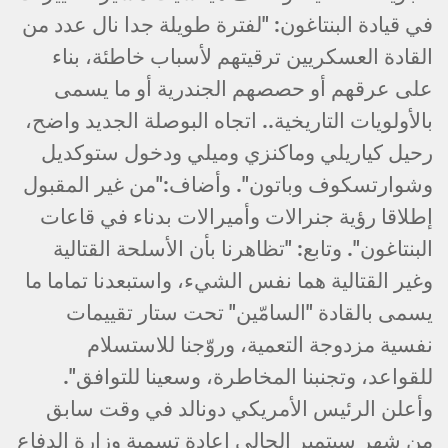
في قيادة البنتاغون: "لفترة طويلة جدا نال عدد من
القادة العسكريين ترقيتهم لأسباب خاطئة، بناء
على عرقهم أو حصصهم الجندرية أو ما يسمى
بالأولويات التاريخية.. اتجاه البوصلة الجديد واضح،
رحيل كياريلي وماكنزي وميلي ودخول ستوكديل
وشوارتسكوف وباتون". وأضاف:"من غير المقبول
إطلاقا رؤية جنرالات وأميرالات بدناء في قاعات
البنتاغون". وتابع: "تظاهرنا بأن الأسلحة القتالية
وغير القتالية هما نفس الشيء، واستبعدنا تماما ما
يسمى بالقادة "السامّين" تحت ستار تقييمات
نفسية مزدوجة التعمية، وروّجنا للاستسلام
للقواعد، وتجنبنا المخاطرة، وسعينا للتوافق".
وأعلن الرئيس الأمريكي دونالد في وقت سابق
من شهر سبتمبر الحالي إعادة تسمية وزارة الدفاع