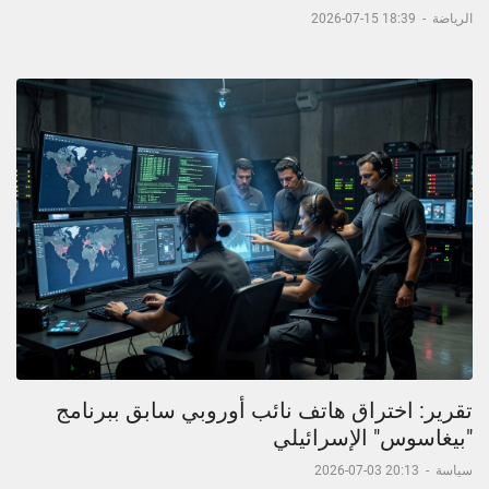
الرياضة
-
18:39 15-07-2026
تقرير: اختراق هاتف نائب أوروبي سابق ببرنامج
"بيغاسوس" الإسرائيلي
سياسة
-
20:13 03-07-2026