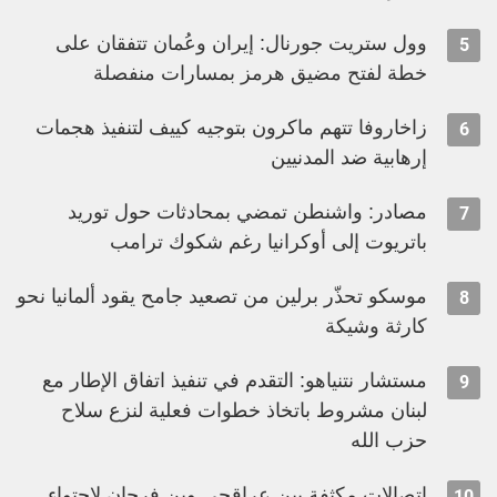
وول ستريت جورنال: إيران وعُمان تتفقان على
5
خطة لفتح مضيق هرمز بمسارات منفصلة
زاخاروفا تتهم ماكرون بتوجيه كييف لتنفيذ هجمات
6
إرهابية ضد المدنيين
مصادر: واشنطن تمضي بمحادثات حول توريد
7
باتريوت إلى أوكرانيا رغم شكوك ترامب
موسكو تحذّر برلين من تصعيد جامح يقود ألمانيا نحو
8
كارثة وشيكة
مستشار نتنياهو: التقدم في تنفيذ اتفاق الإطار مع
9
لبنان مشروط باتخاذ خطوات فعلية لنزع سلاح
حزب الله
اتصالات مكثفة بين عراقجي وبن فرحان لاحتواء
10