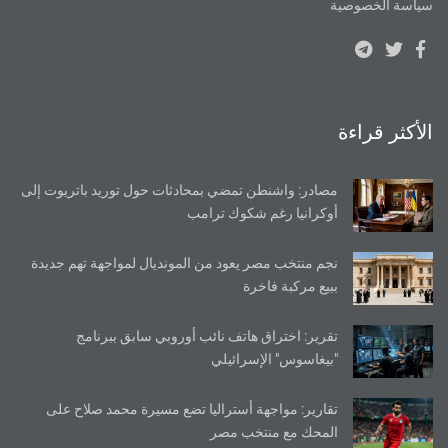
سياسة الخصوصية
الأكثر قراءة
مصادر: واشنطن تمضي بمحادثات حول توريد باتريوت إلى
أوكرانيا رغم شكوك ترامب
نجم منتخب مصر يعود من المونديال لمواجهة تهم جديدة
ببيع مركبة فاخرة
تقرير: اختراق هاتف نائب أوروبي سابق ببرنامج
"بيغاسوس" الإسرائيلي
تقارير: مواجهة أستراليا تضع مسيرة محمد صلاح على
المحك مع منتخب مصر