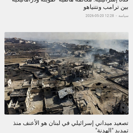
بين ترامب ونتنياهو
سياسة
-
12:28 20-05-2026
تصعيد ميداني إسرائيلي في لبنان هو الأعنف منذ
تمديد "الهدنة"