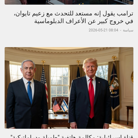
ترامب يقول إنه مستعد للتحدث مع زعيم تايوان،
في خروج كبير عن الأعراف الدبلوماسية
سياسة
-
08:04 21-05-2026
قناة إسرائيلية: مكالمة هاتفية "طويلة ودراماتيكية"