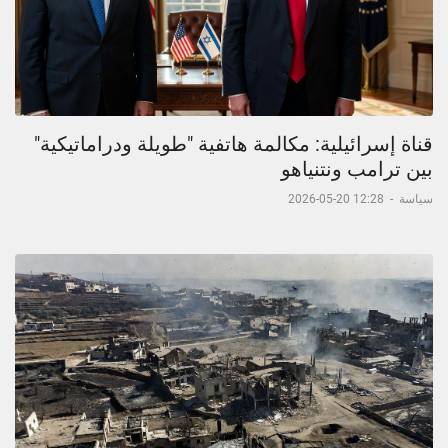
قناة إسرائيلية: مكالمة هاتفية "طويلة ودراماتيكية"
بين ترامب ونتنياهو
سياسة
-
12:28 20-05-2026