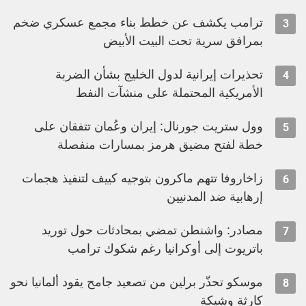
ترامب يكشف عن خطط بناء مجمع عسكري ضخم
3
بمرافق سرية تحت البيت الأبيض
تحذيرات إيرانية لدول الخليج بشأن الضربة
4
الأمريكية المحتملة على منشآت النفط
وول ستريت جورنال: إيران وعُمان تتفقان على
5
خطة لفتح مضيق هرمز بمسارات منفصلة
زاخاروفا تتهم ماكرون بتوجيه كييف لتنفيذ هجمات
6
إرهابية ضد المدنيين
مصادر: واشنطن تمضي بمحادثات حول توريد
7
باتريوت إلى أوكرانيا رغم شكوك ترامب
موسكو تحذّر برلين من تصعيد جامح يقود ألمانيا نحو
8
كارثة وشيكة