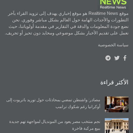
موقع Realtime News هو موقع إخباري يهدف إلى تزويد القراء بآخر
التطورات والأحداث الهامة حول العالم بشكل مباشر وفوري. نحن
نضع جودة المعلومات والدقة في التقارير في مقدمة أولوياتنا، حيث
نعمل على تقديم الأخبار بشكل موضوعي ومحايد دون تحيز أو تحريف.
سياسة الخصوصية
الأكثر قراءة
مصادر: واشنطن تمضي بمحادثات حول توريد باتريوت إلى
أوكرانيا رغم شكوك ترامب
نجم منتخب مصر يعود من المونديال لمواجهة تهم جديدة
ببيع مركبة فاخرة