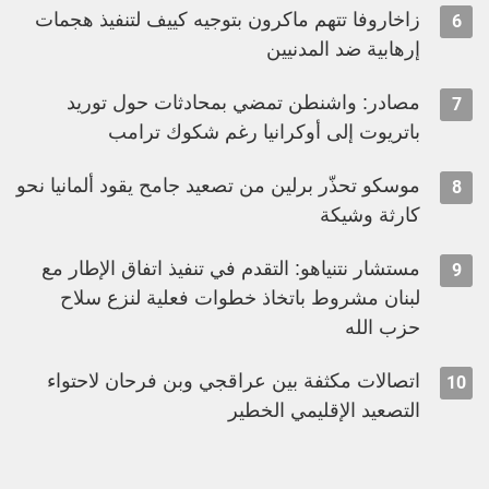
زاخاروفا تتهم ماكرون بتوجيه كييف لتنفيذ هجمات
6
إرهابية ضد المدنيين
مصادر: واشنطن تمضي بمحادثات حول توريد
7
باتريوت إلى أوكرانيا رغم شكوك ترامب
موسكو تحذّر برلين من تصعيد جامح يقود ألمانيا نحو
8
كارثة وشيكة
مستشار نتنياهو: التقدم في تنفيذ اتفاق الإطار مع
9
لبنان مشروط باتخاذ خطوات فعلية لنزع سلاح
حزب الله
اتصالات مكثفة بين عراقجي وبن فرحان لاحتواء
10
التصعيد الإقليمي الخطير