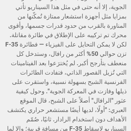
الجوية، إلا أنه حتى في مثل هذا السيناريو تأتي
بمزايا مثل أجهزة استشعار ممتازة تُمكّنها من
المناورة بالقرب من حدود قدرات جسمها، وأقوى
محرك تم تركيبه على الإطلاق في طائرة مقاتلة.
لكن لا يمكن التحايل على الفيزياء — فطائرة F-35
تزن حوالي 50% أكثر من رافال، وستدخل كل
منعطف بتأرجح أكبر. لم يُخترَعوا بعد الفيتامينات
التي تُزيل القصور الذاتي، فتفادت الطائرات
الفرنسية الشبح بسهولة نسبية، واستقرت على
ذيلها وفازت في المعركة الجوية". وحول كيفية
عثور "الرافال" أصلاً على الشبح، قال الموقع
العبري: "أولًا، لديها أيضًا مستشعر حراري يكتشف
الأهداف دون استخدام الرادار. ثانيًا، صُمّم
السيناريو لإسقاط F-35 من مسافة قريبة؛ وإلا لما