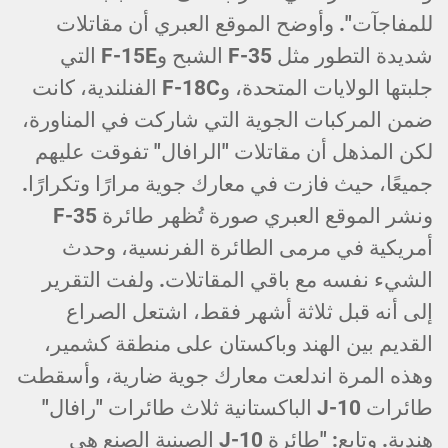
للمفاجآت". وأوضح الموقع العبري أن مقاتلات
شديدة التطور مثل F-35 الشبح وF-15E التي
جلبتها الولايات المتحدة، وF-18C الفنلندية، كانت
ضمن المركبات الجوية التي شاركت في المناورة،
لكن المذهل أن مقاتلات "الرافال" تفوقت عليهم
جميعًا، حيث فازت في معارك جوية مرارًا وتكرارًا.
ونشر الموقع العبري صورة تُظهر طائرة F-35
أمريكية في مرمى الطائرة الفرنسية، وحدث
الشيء نفسه مع باقي المقاتلات. ولفت التقرير
إلى أنه قبل ثلاثة أشهر فقط، اشتعل الصراع
القديم بين الهند وباكستان على منطقة كشمير،
وهذه المرة اندلعت معارك جوية ضارية، وأسقطت
طائرات J-10 الباكستانية ثلاث طائرات "رافال"
هندية. وتابع: "طائرة J-10 الصينية الصنع هي