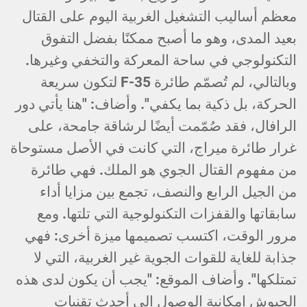
معظم أساليب التشغيل الغربية اليوم على القتال
بعيد المدى، وهو ما أصبح ممكنًا بفضل التفوق
التكنولوجي في ساحة المعركة والتخفي وغيرها.
وبالتالي، لم تُصمّم طائرة F-35 لتكون سريعة
الحركة، بل ذكية بما يكفي". وأضاف: "هنا يأتي دور
الرافال، فقد صُمّمت أيضًا لرشاقة جامحة، على
غرار طائرة ميراج، التي كانت في الأصل مستوحاة
من مفهوم القتال الجوي هو الملك. فهي طائرة
من الجيل الرابع والنصف، تجمع بين مزايا أداء
سابقاتها والقفزات التكنولوجية التي تلتها. ومع
مرور الوقت، اكتسب تصميمها ميزة أخرى: فهي
جذابة للغاية للقوات الجوية غير الغربية، التي لا
تمتلكها". وأضاف الموقع: "يجب أن يكون لدى هذه
الجيوش إمكانية الوصول إلى أحدث تقنيات