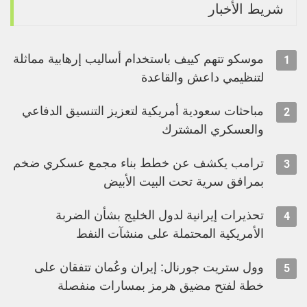
شريط الأخبار
موسكو تتهم كييف باستخدام أساليب إرهابية مماثلة
1
لتنظيمي داعش والقاعدة
مباحثات سعودية أمريكية لتعزيز التنسيق الدفاعي
2
والعسكري المشترك
ترامب يكشف عن خطط بناء مجمع عسكري ضخم
3
بمرافق سرية تحت البيت الأبيض
تحذيرات إيرانية لدول الخليج بشأن الضربة
4
الأمريكية المحتملة على منشآت النفط
وول ستريت جورنال: إيران وعُمان تتفقان على
5
خطة لفتح مضيق هرمز بمسارات منفصلة