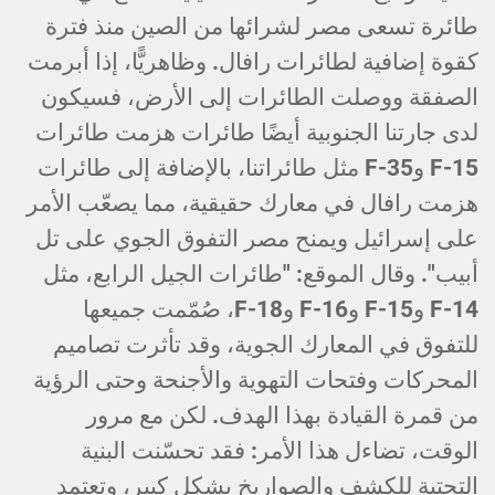
طائرة تسعى مصر لشرائها من الصين منذ فترة
كقوة إضافية لطائرات رافال. وظاهريًّا، إذا أبرمت
الصفقة ووصلت الطائرات إلى الأرض، فسيكون
لدى جارتنا الجنوبية أيضًا طائرات هزمت طائرات
F-15 وF-35 مثل طائراتنا، بالإضافة إلى طائرات
هزمت رافال في معارك حقيقية، مما يصعّب الأمر
على إسرائيل ويمنح مصر التفوق الجوي على تل
أبيب". وقال الموقع: "طائرات الجيل الرابع، مثل
F-14 وF-15 وF-16 وF-18، صُمّمت جميعها
للتفوق في المعارك الجوية، وقد تأثرت تصاميم
المحركات وفتحات التهوية والأجنحة وحتى الرؤية
من قمرة القيادة بهذا الهدف. لكن مع مرور
الوقت، تضاءل هذا الأمر: فقد تحسّنت البنية
التحتية للكشف والصواريخ بشكل كبير، وتعتمد