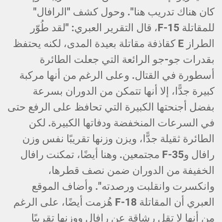
كان هناك تدريب هنا". وحول كشف "الرافال"
للمقاتلة F-15، قال التقرير العبري: "لقد طُوّر
الطراز E كقاذفة مقاتلة بعيدة المدى، لكنه يحتفظ
بقدرات جو-جو الرائعة التي جعلت الطائرة
أسطورة في القتال. وعلى الرغم من أنها مركبة
كبيرة جدًّا، إلا أنها تتمكن من الدوران بسرعة
بفضل أجنحتها الكبيرة التي تحافظ على الرفع حتى
في السرعات المنخفضة ودفاتها الكبيرة. لكن
الطائرة ثقيلة جدًّا، ويزن وزنها تقريبًا نفس وزن
رافال وF-35 مجتمعين. وهنا أيضًا، تمكنت رافال
الخفيفة من الدوران ضمن نصف قطرها،
وانكسرت وانقلبت ورصدته". وأضاف الموقع
العبري أن المقاتلة F-18 هُزمت أيضًا، على الرغم
من أنها لا تقل رشاقة عن رافال ووزنها تقريبًا