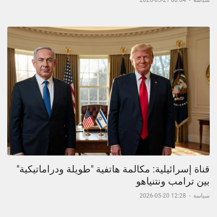
سياسة
-
08:04 21-05-2026
قناة إسرائيلية: مكالمة هاتفية "طويلة ودراماتيكية"
بين ترامب ونتنياهو
سياسة
-
12:28 20-05-2026