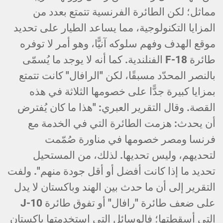
مماثل؛ لكن الطائرة الفرنسية تتمتع بعدد من
المزايا التكنولوجية، مما يساعد الطيار على تحديد
موقع الهدف وفهم سلوكه آنيًّا، وهو أمر لا توفره
طائرة F-18 الفنلندية. كما أنه لا يوجد ما يُسمّى
بالنصر المحدّد مسبقًا، لكن "الرافال" كانت تتمتع
بمزايا كبيرة جدًّا على خصومها الثلاثة في هذه
القصة. وقال التقرير العبري: "هذا ما كان يُفترض
أن يحدث: هزمت الطائرة التي في الخدمة مع
فرنسا ومصر خصومها في مناورة صُمّمت
لتحديهم، وليس تحديها. لذلك، من المستحيل
تحديد ما إذا كانت أفضل أو أقل جودة منهم". ولفت
التقرير إلى أن ما حدث بين الهند وباكستان لا يدل
على ضعف طائرة "رافال" أو تفوق طائرة J-10
التي أسقطتها؛ فالوسائل التي استخدمتها باكستان