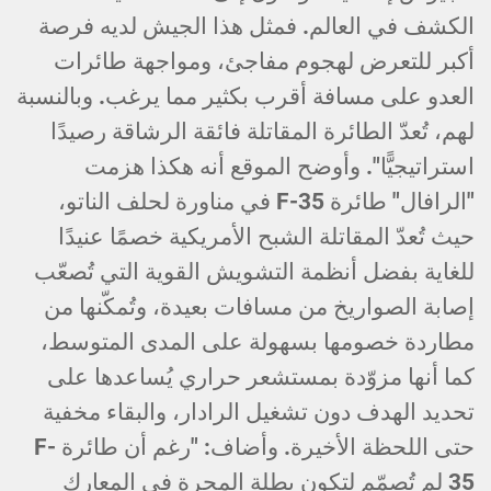
الكشف في العالم. فمثل هذا الجيش لديه فرصة
أكبر للتعرض لهجوم مفاجئ، ومواجهة طائرات
العدو على مسافة أقرب بكثير مما يرغب. وبالنسبة
لهم، تُعدّ الطائرة المقاتلة فائقة الرشاقة رصيدًا
استراتيجيًّا". وأوضح الموقع أنه هكذا هزمت
"الرافال" طائرة F-35 في مناورة لحلف الناتو،
حيث تُعدّ المقاتلة الشبح الأمريكية خصمًا عنيدًا
للغاية بفضل أنظمة التشويش القوية التي تُصعّب
إصابة الصواريخ من مسافات بعيدة، وتُمكّنها من
مطاردة خصومها بسهولة على المدى المتوسط،
كما أنها مزوّدة بمستشعر حراري يُساعدها على
تحديد الهدف دون تشغيل الرادار، والبقاء مخفية
حتى اللحظة الأخيرة. وأضاف: "رغم أن طائرة F-
35 لم تُصمّم لتكون بطلة المجرة في المعارك