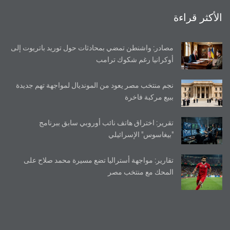
الأكثر قراءة
مصادر: واشنطن تمضي بمحادثات حول توريد باتريوت إلى
أوكرانيا رغم شكوك ترامب
نجم منتخب مصر يعود من المونديال لمواجهة تهم جديدة
ببيع مركبة فاخرة
تقرير: اختراق هاتف نائب أوروبي سابق ببرنامج
"بيغاسوس" الإسرائيلي
تقارير: مواجهة أستراليا تضع مسيرة محمد صلاح على
المحك مع منتخب مصر