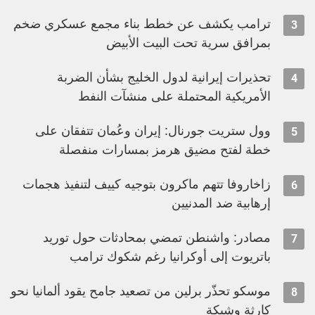
ترامب يكشف عن خطط بناء مجمع عسكري ضخم
3
بمرافق سرية تحت البيت الأبيض
تحذيرات إيرانية لدول الخليج بشأن الضربة
4
الأمريكية المحتملة على منشآت النفط
وول ستريت جورنال: إيران وعُمان تتفقان على
5
خطة لفتح مضيق هرمز بمسارات منفصلة
زاخاروفا تتهم ماكرون بتوجيه كييف لتنفيذ هجمات
6
إرهابية ضد المدنيين
مصادر: واشنطن تمضي بمحادثات حول توريد
7
باتريوت إلى أوكرانيا رغم شكوك ترامب
موسكو تحذّر برلين من تصعيد جامح يقود ألمانيا نحو
8
كارثة وشيكة