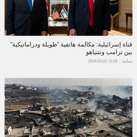
قناة إسرائيلية: مكالمة هاتفية "طويلة ودراماتيكية"
بين ترامب ونتنياهو
سياسة
-
12:28 20-05-2026